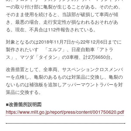
ーの取り付け部に亀裂が生じることがある。そのため、
そのまま使用を続けると、当該部が破損して車両が傾
き、最悪の場合、走行安定性が損なわれるおそれがあ
る。現在、不具合は112件報告されている。
対象となるのは2018年11月7日から22年12月6日までに
製作されたいすゞ「エルフ」、日産自動車「アトラ
ス」、マツダ「タイタン」の3車種、計2万6650台。
改善措置として、全車両、サスペンションクロスメンバ
ーを点検し、亀裂のあるものは対策品に交換し、亀裂の
ないものは補強板を追加しアッパーマウントラバーを対
策品に交換する。
■改善箇所説明図
https://www.mlit.go.jp/report/press/content/001750620.pdf