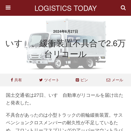
LOGISTICS TODAY
2024年6月27日
いすゞ、緩衝装置不具合で2.6万
台リコール
共有
ツイート
ピン
メール
国土交通省は27日、いすゞ自動車がリコールを届け出た
と発表した。
不具合があったのは小型トラックの前輪緩衝装置。サス
ペンションクロスメンバーの耐久性が不足しているた
め、フロントリーフスプリングのアッパーマウントラバ