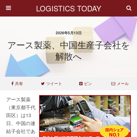
LOGISTICS TODAY
2026年5月13日
アース製薬、中国生産子会社を
解散へ
共有
ツイート
ピン
メール
アース製薬
（東京都千代
田区）は13
日、中国の連
結子会社であ