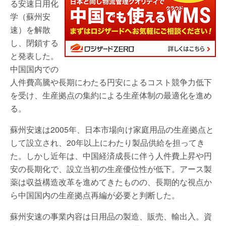
る安速日用化
学（蘇州安
速）を解散
し、閉鎖する
と発表した。
中国国内での
人件費高騰や長期にわたる円安によるコスト競争力低下
を受け、生産拠点の集約による生産体制の最適化を進め
る。
蘇州安速は2005年、日本市場向け家庭用品の生産拠点と
して設立され、20年以上にわたり製品供給を担ってき
た。しかし近年は、中国経済成長に伴う人件費上昇や円
安の長期化で、設立当初の生産優位性が低下。アース製
薬は収益構造改革を進めてきたものの、長期的な視点か
ら中国国内の生産拠点再編が必要と判断した。
蘇州安速の事業内容は日用品の製造、販売、輸出入。資