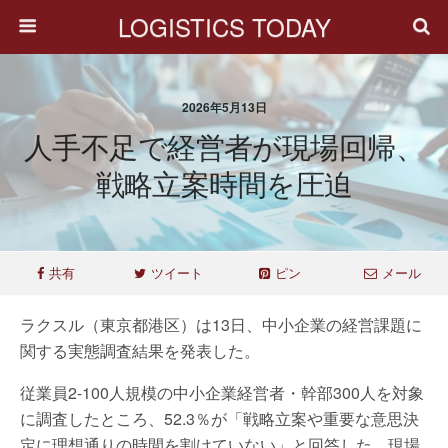
LOGISTICS TODAY
2026年5月13日
人手不足で経営者が現場回帰、
戦略立案時間を圧迫
共有
ツイート
ピン
メール
ラクスル（東京都港区）は13日、中小企業の経営課題に
関する実態調査結果を発表した。
従業員2-100人規模の中小企業経営者・幹部300人を対象
に調査したところ、52.3％が「戦略立案や重要な意思決
定に理想通りの時間を割けていない」と回答した。現場