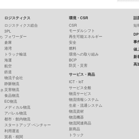
ロジスティクス
環境・CSR
話
ロジスティクス総合
CSR
短
モーダルシフト
3PL
D
フォワーダー
再生可能エネルギー
の
事
倉庫
安全
港湾
燃料
値
トラック輸送
環境への取り組み
新
海運
BCP
高
防災・災害
航空
鉄道
サービス・商品
物流子会社
ICT・IoT
静脈物流
サービス全般
災害物流
ンネ
物流サービス
食品物流
物流情報システム
EC物流
生産・流通システム
メディカル物流
物流資材
アパレル物流
物流機器
都市・館内物流
物流関連商品
スタートアップ･ベンチャー
新商品
利用運送
トラック
貿易・税関