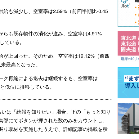
も減少し、空室率は2.59%（前四半期比-0.45
らも既存物件の消化が進み、空室率は4.91%
少している。
が上回った。そのため、空室率は19.12%（前四
始以来最高となった。
ーク再編による退去は継続するも、空室率は
ト）と低位に推移している。
るいは「続報を知りたい」場合、下の「もっと知り
集部にてボタンが押された数のみをカウントし、
掘り取材を実施したうえで、詳細記事の掲載を積