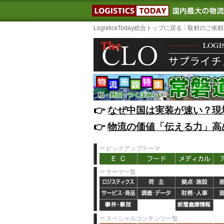
LOGISTIC
LogisticsToday総合トップに戻る
取材のご依頼
👉️
なぜ中国は実装が速い？現
👉️
物流の価値「伝える力」高
ピックアップテーマ
テーマ一覧
スペシャルコンテンツ一覧