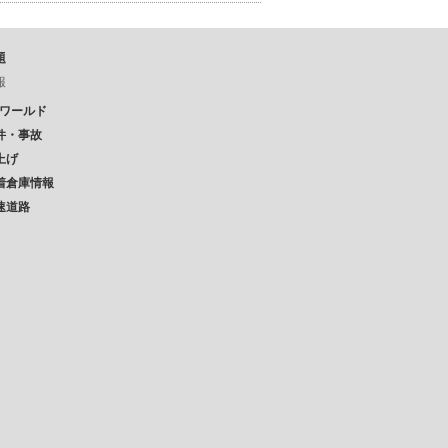
題
報
Pワールド
件・事故
上げ
着倉庫情報
速道路