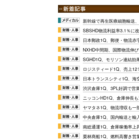
新幹線で再生医療細胞輸送
SBSHD物流利益率3.1％
日本郵政1Q、郵便・物流赤
NXHD中間期、国際物流伸び
SGHD1Q、モリソン連結効
ロジスティード1Q、売上1
日本トランスシティ1Q、海
渋沢倉庫1Q、3PL好調で営
ニッコンHD1Q、倉庫伸長
ヤマタネ1Q、物流増収も一
中央倉庫1Q、国内輸送と輸
南総通運1Q、倉庫稼働率上
栗林商船1Q、燃料高響き営