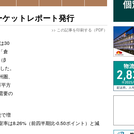
マーケットレポート発行
>>
この記事を印刷する（PDF）
は30
「倉
（β
表した。
州圏、
万平方
需要の
続で増
は8.26%（前四半期比-0.50ポイント）と減