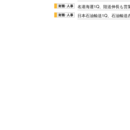
名港海運1Q、陸送伸長も営業
日本石油輸送1Q、石油輸送