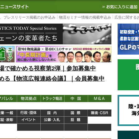
S TODAY｜国内最大の物流ニュースサイト
3PL, SCMなど国内外の最新の物流
、プレスリリース掲載のお申込み
物流セミナー情報の掲載申込み
広告に関する
場で確かめる視察第2弾｜参加募集中
める【物流広報連絡会議】｜会員募集中