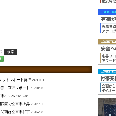
録
ーケットレポート発行
24/11/01
善、CREレポート
18/10/23
8.36％
26/07/31
関西圏で空室率上昇
25/01/31
・関西は空室率低下
26/04/28