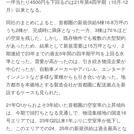
一坪当たり4500円を下回るのは21年第4四半期（10月-12
月）以来となる。
同社のまとめによると、首都圏の新規供給5棟16.8万坪の
うち2棟が、完成時に満床となった一方、3棟は70％ほど
の空室を残した。しかし、既存物件でも複数の大型契約
があったため、結果として新規需要は15万坪となり、2
期連続で23年までの過去5年間の四半期平均を上回る水
準となった。需要が高かったのは、引き続き物流企業が
中心だったが、自動車メーカーやアパレル、エンターテ
インメントなど多様な業種からも引き合いがあった。地
方都市を本拠地とする製造会社が首都圏に配送拠点を新
設するケースも見られた。
21年Q1からおよそ3年続いた首都圏の空室率の上昇傾向
は、今期で頭打ちとなる見通しで、物流集積地の国道16
号エリアでは、23年Q2以来1年ぶりに空室率が低下し
た。このエリアでの24、25年の新規供給は過去最高とな