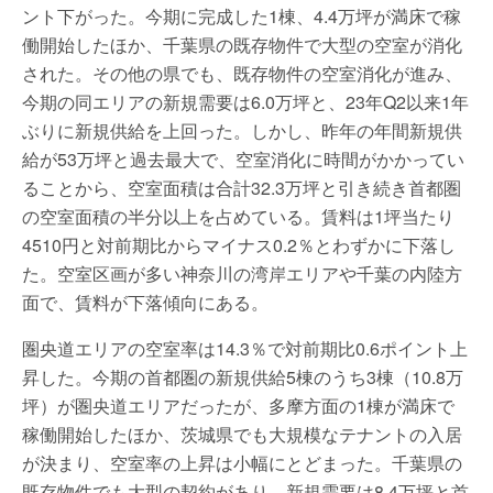
ント下がった。今期に完成した1棟、4.4万坪が満床で稼
働開始したほか、千葉県の既存物件で大型の空室が消化
された。その他の県でも、既存物件の空室消化が進み、
今期の同エリアの新規需要は6.0万坪と、23年Q2以来1年
ぶりに新規供給を上回った。しかし、昨年の年間新規供
給が53万坪と過去最大で、空室消化に時間がかかってい
ることから、空室面積は合計32.3万坪と引き続き首都圏
の空室面積の半分以上を占めている。賃料は1坪当たり
4510円と対前期比からマイナス0.2％とわずかに下落し
た。空室区画が多い神奈川の湾岸エリアや千葉の内陸方
面で、賃料が下落傾向にある。
圏央道エリアの空室率は14.3％で対前期比0.6ポイント上
昇した。今期の首都圏の新規供給5棟のうち3棟（10.8万
坪）が圏央道エリアだったが、多摩方面の1棟が満床で
稼働開始したほか、茨城県でも大規模なテナントの入居
が決まり、空室率の上昇は小幅にとどまった。千葉県の
既存物件でも大型の契約があり、新規需要は8.4万坪と首