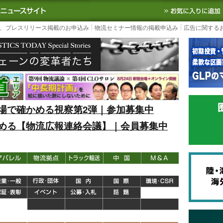
S TODAY｜国内最大の物流ニュースサイト
3PL, SCMなど国内外の最新の物流
、プレスリリース掲載のお申込み
物流セミナー情報の掲載申込み
広告に関する
場で確かめる視察第2弾｜参加募集中
める【物流広報連絡会議】｜会員募集中