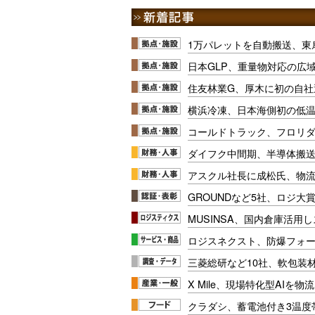
1万パレットを自動搬送、東
日本GLP、重量物対応の広
住友林業G、厚木に初の自社
横浜冷凍、日本海側初の低
コールドトラック、フロリ
ダイフク中間期、半導体搬
アスクル社長に成松氏、物
GROUNDなど5社、ロジ大
MUSINSA、国内倉庫活用
ロジスネクスト、防爆フォ
三菱総研など10社、軟包装
X Mile、現場特化型AIを
クラダシ、蓄電池付き3温度