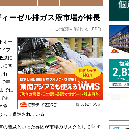
ディーゼル排ガス液市場が伸長
>>
この記事を印刷する（PDF）
トオー
アドブ
低減に
しに関
よれ
けて年
年までに
みであ
と物
よって促進されている。
車の普及といった要因が市場のリスクとして挙げ