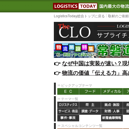
LOGISTIC
LogisticsToday総合トップに戻る
取材のご依頼
👉️
なぜ中国は実装が速い？現
👉️
物流の価値「伝える力」高
ピックアップテーマ
テーマ一覧
スペシャルコンテンツ一覧