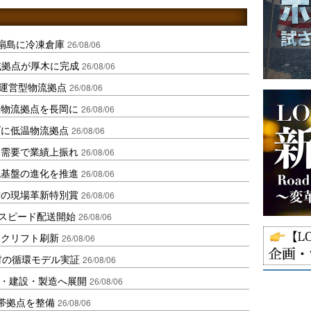
扇島に冷凍倉庫
26/08/06
域拠点が厚木に完成
26/08/06
運営型物流拠点
26/08/06
温物流拠点を長岡に
26/08/06
ダに低温物流拠点
26/08/06
送需要で業績上振れ
26/08/06
流基盤の進化を推進
26/08/06
賞の現場革新特別賞
26/08/06
しスピード配送開始
26/08/06
ークリフト刷新
26/08/06
材の循環モデル実証
26/08/06
物流・建設・製造へ展開
26/08/06
帯拠点を整備
26/08/06