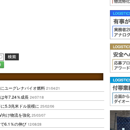
録
送にユーグレナバイオ燃料
21/04/21
年7.24％成長
24/07/18
に5.3兆米ドル規模に
25/02/06
EV向け物流を強化
25/03/07
で6.1％の伸び
12/08/28