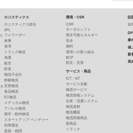
ロジスティクス
環境・CSR
話
ロジスティクス総合
CSR
短
モーダルシフト
3PL
D
フォワーダー
再生可能エネルギー
の
事
倉庫
安全
港湾
燃料
値
トラック輸送
環境への取り組み
新
海運
BCP
高
防災・災害
航空
鉄道
サービス・商品
物流子会社
ICT・IoT
静脈物流
サービス全般
災害物流
ンネ
物流サービス
食品物流
物流情報システム
EC物流
生産・流通システム
メディカル物流
物流資材
アパレル物流
物流機器
都市・館内物流
物流関連商品
スタートアップ･ベンチャー
新商品
利用運送
トラック
貿易・税関