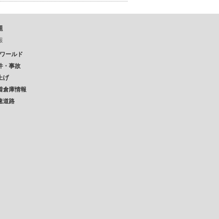
題
報
Pワールド
件・事故
上げ
着倉庫情報
速道路