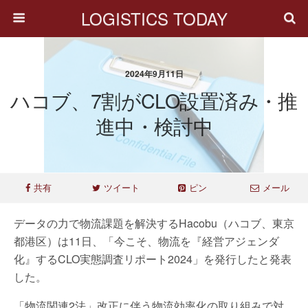
LOGISTICS TODAY
2024年9月11日
ハコブ、7割がCLO設置済み・推
進中・検討中
共有
ツイート
ピン
メール
データの力で物流課題を解決するHacobu（ハコブ、東京
都港区）は11日、「今こそ、物流を『経営アジェンダ
化』するCLO実態調査リポート2024」を発行したと発表
した。
「物流関連2法」改正に伴う物流効率化の取り組みで対