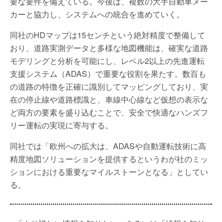
要な要件を備えている。今後は、複数の大手自動車メー
カーと協力し、システムへの統合を進めていく。
同社のHDマップは15センチという絶対精度で整備して
おり、道路実測データと多様な地図機能は、確実な道路
モデリングと分析を可能にし、レベル2以上の先進運転
支援システム（ADAS）で重要な役割を果たす。数百も
の道路の特徴を正確に識別してマッピングしており、実
在の停止線や道路標識と、車線中心線など仮想の表示な
ど両方の要素を盛り込むことで、安全で快適なハンズフ
リー運転の実現に寄与する。
同社では「欧州への拡大は、ADASや自動運転技術に高
精度地図ソリューションを提供するというわが社のミッ
ションにおける重要なマイルストーンとなる」としてい
る。