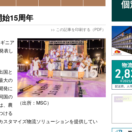
始15周年
>>
この記事を印刷する（PDF）
、ギニア
発表し
出国と
最大の
開発に
同国の
（出所：MSC）
は、農
つける
カスタマイズ物流ソリューションを提供してい