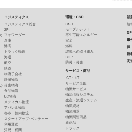
ロジスティクス
環境・CSR
話
ロジスティクス総合
CSR
短
モーダルシフト
3PL
D
フォワーダー
再生可能エネルギー
の
事
倉庫
安全
港湾
燃料
値
トラック輸送
環境への取り組み
新
海運
BCP
高
防災・災害
航空
鉄道
サービス・商品
物流子会社
ICT・IoT
静脈物流
サービス全般
災害物流
ンネ
物流サービス
食品物流
物流情報システム
EC物流
生産・流通システム
メディカル物流
物流資材
アパレル物流
物流機器
都市・館内物流
物流関連商品
スタートアップ･ベンチャー
新商品
利用運送
トラック
貿易・税関