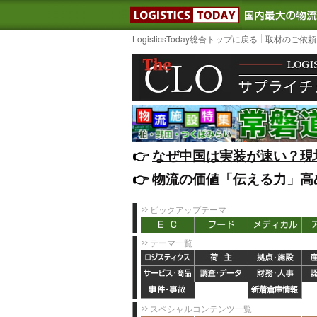
LOGISTIC
LogisticsToday総合トップに戻る
取材のご依頼
👉️
なぜ中国は実装が速い？現
👉️
物流の価値「伝える力」高
ピックアップテーマ
テーマ一覧
スペシャルコンテンツ一覧