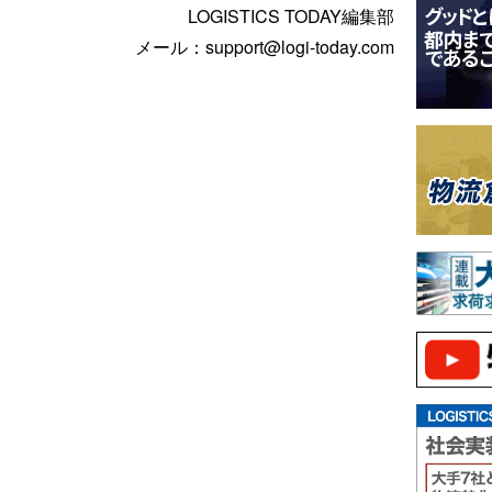
LOGISTICS TODAY編集部
メール：support@logi-today.com