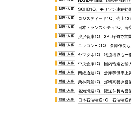
SGHD1Q、モリソン連結効
ロジスティード1Q、売上1
日本トランスシティ1Q、海
渋沢倉庫1Q、3PL好調で営
ニッコンHD1Q、倉庫伸長
ヤマタネ1Q、物流増収も一
中央倉庫1Q、国内輸送と輸
南総通運1Q、倉庫稼働率上
栗林商船1Q、燃料高響き営
名港海運1Q、陸送伸長も営業
日本石油輸送1Q、石油輸送