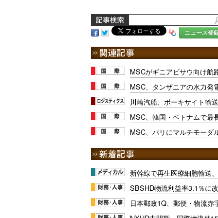
ニュース登
MSCがギニアビサウ向け航
MSC、タンザニアの水力発
川崎汽船、ボーキサイト輸送
MSC、韓国・ベトナムで最
MSC、パリにマルチモーダ
新幹線で再生医療細胞輸送
SBSHD物流利益率3.1％
日本郵政1Q、郵便・物流赤
NXHD中間期、国際物流伸び