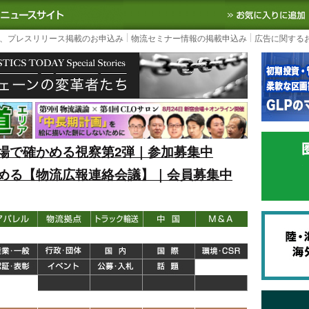
S TODAY｜国内最大の物流ニュースサイト
3PL, SCMなど国内外の最新の物流
、プレスリリース掲載のお申込み
物流セミナー情報の掲載申込み
広告に関する
場で確かめる視察第2弾｜参加募集中
める【物流広報連絡会議】｜会員募集中