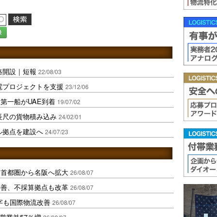
録
路開設｜短報
22/08/03
電プロジェクトを支援
23/12/06
第一船がUAE到着
19/07/02
長尺の貨物積み込み
24/02/01
ル拠点を建設へ
24/07/23
、首都圏から名阪へ拡大
26/08/07
に改善、不採算拠点も改革
26/08/07
字も国際物流改善
26/08/07
営業益57％増