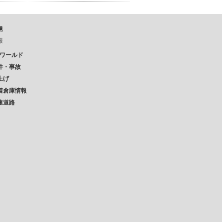
題
報
Pワールド
件・事故
上げ
着倉庫情報
速道路