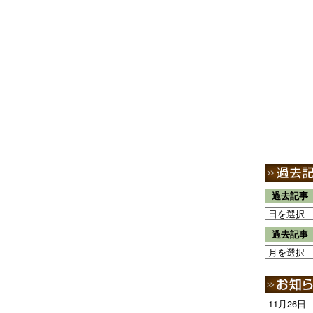
過去記事
過去記事
11月26日