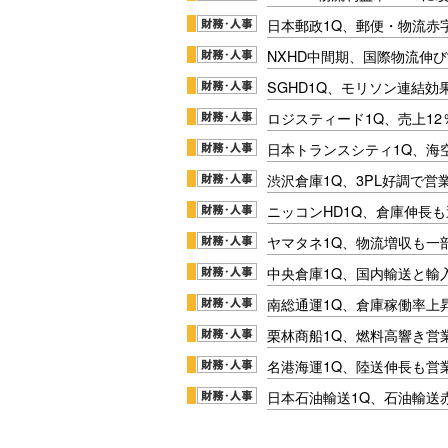
日本郵政1Q、郵便・物流赤
NXHD中間期、国際物流伸び
SGHD1Q、モリソン連結効
ロジスティード1Q、売上1
日本トランスシティ1Q、海
渋沢倉庫1Q、3PL好調で営
ニッコンHD1Q、倉庫伸長
ヤマタネ1Q、物流増収も一
中央倉庫1Q、国内輸送と輸
南総通運1Q、倉庫稼働率上
栗林商船1Q、燃料高響き営
名港海運1Q、陸送伸長も営業
日本石油輸送1Q、石油輸送