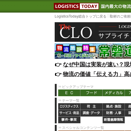
LOGISTIC
LogisticsToday総合トップに戻る
取材のご依頼
👉️
なぜ中国は実装が速い？現
👉️
物流の価値「伝える力」高
ピックアップテーマ
テーマ一覧
スペシャルコンテンツ一覧