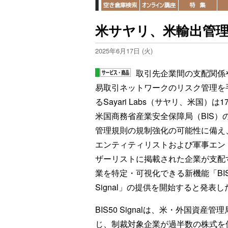
米サヤリ、米輸出管
2025年6月17日 (火)
取引先企業間の支配関係
易取引ネットワークのリスク管理を
るSayari Labs（サヤリ、米国）は1
米国商務省産業安全保障局（BIS）
管理規則の規制強化の可能性に備え、
エンティティリストおよび軍事エン
ザーリストに掲載された企業が支配
業を特定・可視化できる新機能「BIS
Signal」の提供を開始すると発表し
BIS50 Signalは、米・外国資
じ、制裁対象企業が過半数の株式を