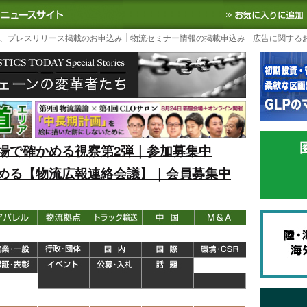
S TODAY｜国内最大の物流ニュースサイト
3PL, SCMなど国内外の最新の物流
、プレスリリース掲載のお申込み
物流セミナー情報の掲載申込み
広告に関する
場で確かめる視察第2弾｜参加募集中
める【物流広報連絡会議】｜会員募集中