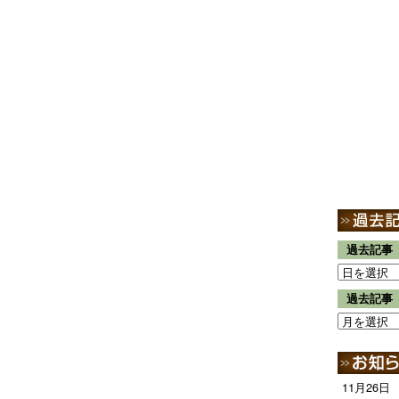
過去記事
過去記事
11月26日