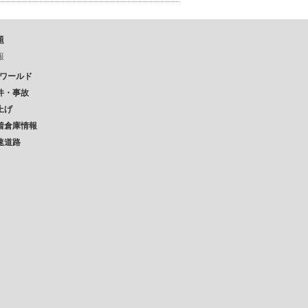
題
報
Pワールド
件・事故
上げ
着倉庫情報
速道路