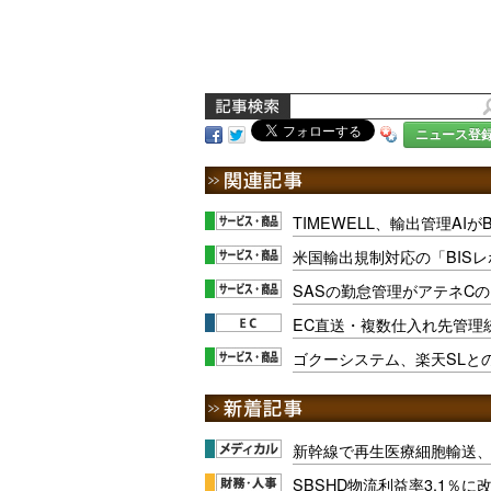
ニュース登
TIMEWELL、輸出管理AIが
米国輸出規制対応の「BIS
SASの勤怠管理がアテネC
EC直送・複数仕入れ先管理
ゴクーシステム、楽天SLとの
新幹線で再生医療細胞輸送
SBSHD物流利益率3.1％