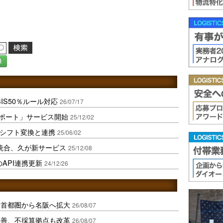
録
BIS50％ルール対応
26/07/17
レポート」サービス開始
25/12/02
のシフト変換と連携
25/06/02
統合、久が新サービス
25/12/08
API連携更新
24/12/26
、首都圏から名阪へ拡大
26/08/07
に改善、不採算拠点も改革
26/08/07