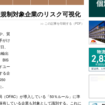
理規制対象企業のリスク可視化
>>
この記事を印刷する（PDF）
や、貿
手がけ
7日、
の輸出
BIS
ドユー
する企
50
た。
産管理局（OFAC）が導入している「50％ルール」に準
保有している企業も対象として識別する。これに