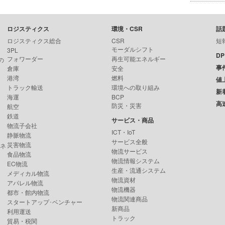
ロジスティクス
環境・CSR
話
ロジスティクス総合
CSR
短
モーダルシフト
3PL
D
フォワーダー
再生可能エネルギー
の
事
倉庫
安全
港湾
燃料
値
トラック輸送
環境への取り組み
新
海運
BCP
高
防災・災害
航空
鉄道
サービス・商品
物流子会社
ICT・IoT
静脈物流
サービス全般
災害物流
ンネ
物流サービス
食品物流
物流情報システム
EC物流
生産・流通システム
メディカル物流
物流資材
アパレル物流
物流機器
都市・館内物流
物流関連商品
スタートアップ･ベンチャー
新商品
利用運送
トラック
貿易・税関