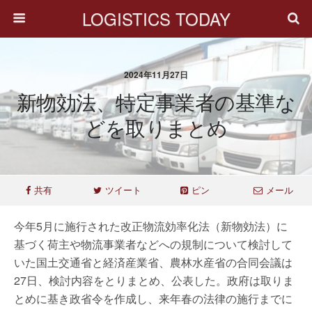
LOGISTICS TODAY
2024年11月27日
新物効法、特定事業者の基準な
どを取りまとめ
共有
ツイート
ピン
メール
今年5月に施行された改正物流効率化法（新物効法）に
基づく荷主や物流事業者などへの規制について検討して
いた国土交通省と経済産業省、農林水産省の合同会議は
27日、検討内容をとりまとめ、公表した。政府は取りま
とめに基き政省令を作成し、来年春の法律の施行までに