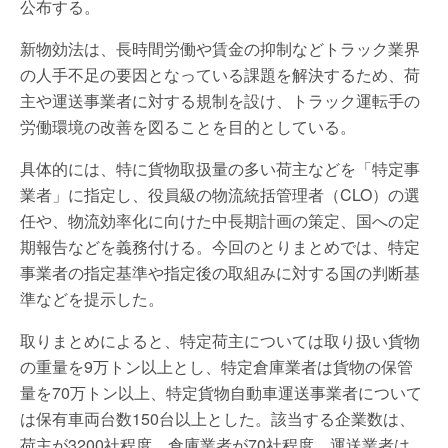
公布する。
新物効法は、長時間労働や賃金の抑制などトラック業界
の人手不足の要因となっている課題を解決するため、荷
主や運送事業者に対する規制を設け、トラック運転手の
労働環境の改善を図ることを目的としている。
具体的には、特に貨物取扱量の多い荷主などを「特定事
業者」に指定し、役員級の物流統括管理者（CLO）の選
任や、物流効率化に向けた中長期計画の策定、国への定
期報告などを義務付ける。今回のとりまとめでは、特定
事業者の指定基準や指定後の取組みに対する国の判断基
準などを提示した。
取りまとめによると、特定荷主については取り扱い貨物
の重量を9万トン以上とし、特定倉庫業者は貨物の保管
量を70万トン以上、特定貨物自動車運送事業者について
は保有車両台数150台以上とした。該当する企業数は、
荷主が3200社程度、倉庫業者が70社程度、運送業者は