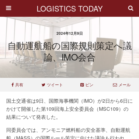
LOGISTICS TODAY
2024年12月9日
自動運航船の国際規則策定へ議
論、IMO会合
共有
ツイート
ピン
メール
国土交通省は9日、国際海事機関（IMO）が2日から6日に
かけて開催した第109回海上安全委員会（MSC109）の
結果について発表した。
同委員会では、アンモニア燃料船の安全基準、自動運航
船（MASS）の国際ルール策定に向けた議論も行われ、