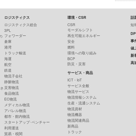
ロジスティクス
環境・CSR
話
ロジスティクス総合
CSR
短
モーダルシフト
3PL
D
フォワーダー
再生可能エネルギー
の
事
倉庫
安全
港湾
燃料
値
トラック輸送
環境への取り組み
新
海運
BCP
高
防災・災害
航空
鉄道
サービス・商品
物流子会社
ICT・IoT
静脈物流
サービス全般
災害物流
ンネ
物流サービス
食品物流
物流情報システム
EC物流
生産・流通システム
メディカル物流
物流資材
アパレル物流
物流機器
都市・館内物流
物流関連商品
スタートアップ･ベンチャー
新商品
利用運送
トラック
貿易・税関