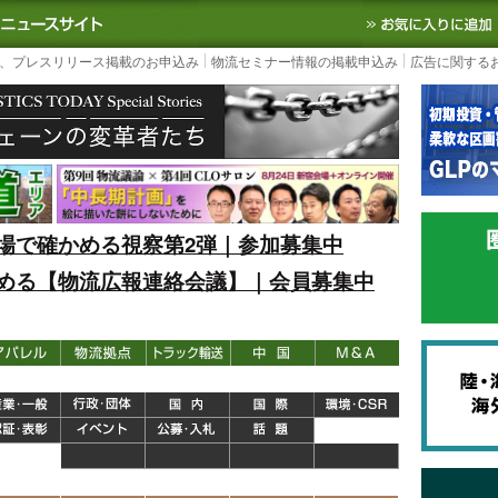
S TODAY｜国内最大の物流ニュースサイト
3PL, SCMなど国内外の最新の物流
、プレスリリース掲載のお申込み
物流セミナー情報の掲載申込み
広告に関する
場で確かめる視察第2弾｜参加募集中
める【物流広報連絡会議】｜会員募集中