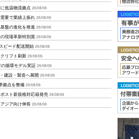
ダに低温物流拠点
26/08/06
送需要で業績上振れ
26/08/06
流基盤の進化を推進
26/08/06
賞の現場革新特別賞
26/08/06
しスピード配送開始
26/08/06
ークリフト刷新
26/08/06
材の循環モデル実証
26/08/06
物流・建設・製造へ展開
26/08/06
帯拠点を整備
26/08/06
クポスト新規格対応箱発売
26/08/06
・アジア向け伸長
26/08/06