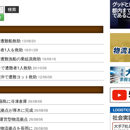
録
で遭難船救助
13/08/20
者1人を救助
16/01/28
で遭難漁船の乗組員救助
16/09/16
ロで遭難者1人救助
20/10/06
ン沖で遭難ヨット救助
12/06/08
扇島に冷凍倉庫
26/08/06
域拠点が厚木に完成
26/08/06
運営型物流拠点
26/08/06
温物流拠点を長岡に
26/08/06