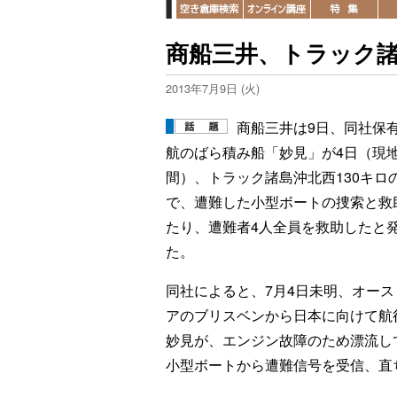
商船三井、トラック諸
2013年7月9日 (火)
商船三井は9日、同社保
航のばら積み船「妙見」が4日（現
間）、トラック諸島沖北西130キロ
で、遭難した小型ボートの捜索と救
たり、遭難者4人全員を救助したと
た。
同社によると、7月4日未明、オース
アのブリスベンから日本に向けて航
妙見が、エンジン故障のため漂流し
小型ボートから遭難信号を受信、直