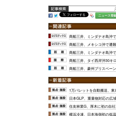
ニュース登
商船三井、ミンダナオ島沖
商船三井、メキシコ沖で遭難
商船三井、ミンダナオ島沖
商船三井、タイ西岸沖30キ
商船三井、豪州ブリスベー
1万パレットを自動搬送、東
日本GLP、重量物対応の広
住友林業G、厚木に初の自社
横浜冷凍、日本海側初の低