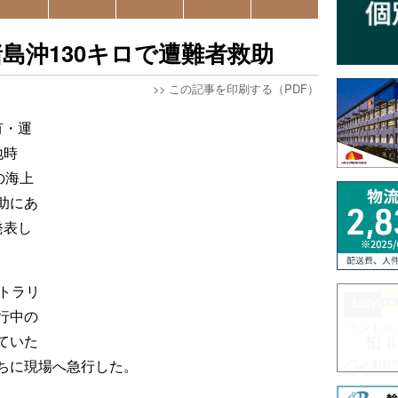
島沖130キロで遭難者救助
>>
この記事を印刷する（PDF）
有・運
地時
の海上
助にあ
発表し
トラリ
行中の
ていた
ちに現場へ急行した。