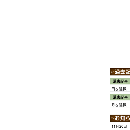
過去記事
過去記事
11月26日