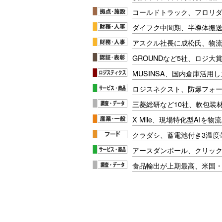
コールドトラック、フロリ
ダイフク中間期、半導体搬
アスクル社長に成松氏、物
GROUNDなど5社、ロジ大
MUSINSA、国内倉庫活用
ロジスネクスト、防爆フォ
三菱総研など10社、軟包装
X Mile、現場特化型AIを
クラダシ、蓄電池付き3温度
アースダンボール、クリッ
食品輸出が上期最高、米国