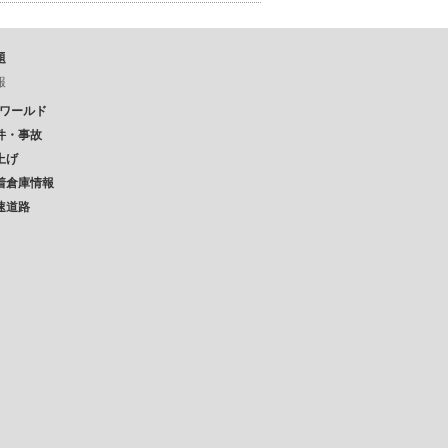
題
報
Pワールド
件・事故
上げ
着倉庫情報
速道路