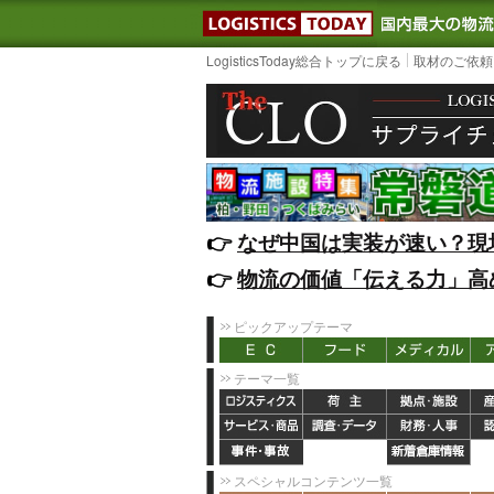
LOGISTIC
LogisticsToday総合トップに戻る
取材のご依頼
👉️
なぜ中国は実装が速い？現
👉️
物流の価値「伝える力」高
ピックアップテーマ
テーマ一覧
スペシャルコンテンツ一覧