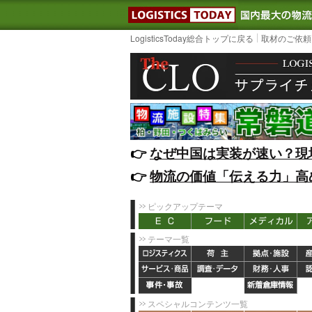
LOGISTIC
LogisticsToday総合トップに戻る
取材のご依頼
👉️
なぜ中国は実装が速い？現
👉️
物流の価値「伝える力」高
ピックアップテーマ
テーマ一覧
スペシャルコンテンツ一覧