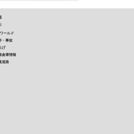
題
報
Pワールド
件・事故
上げ
着倉庫情報
速道路