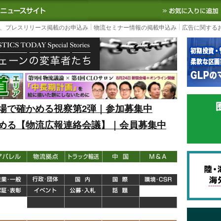
S TODAY｜国内最大の物流ニュースサイト
3PL, SCMなど国内外の最新の物流
、プレスリリース掲載のお申込み
物流セミナー情報の掲載申込み
広告に関する
場で確かめる視察第2弾｜参加募集中
める【物流広報連絡会議】｜会員募集中