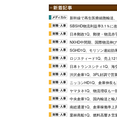
新幹線で再生医療細胞輸送
SBSHD物流利益率3.1％
日本郵政1Q、郵便・物流赤
NXHD中間期、国際物流伸び
SGHD1Q、モリソン連結効
ロジスティード1Q、売上1
日本トランスシティ1Q、海
渋沢倉庫1Q、3PL好調で営
ニッコンHD1Q、倉庫伸長
ヤマタネ1Q、物流増収も一
中央倉庫1Q、国内輸送と輸
南総通運1Q、倉庫稼働率上
栗林商船1Q、燃料高響き営