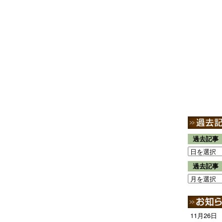
過去記事
過去記事
11月26日