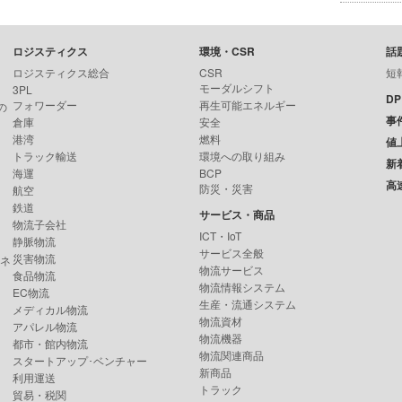
ロジスティクス
環境・CSR
話
ロジスティクス総合
CSR
短
モーダルシフト
3PL
D
フォワーダー
再生可能エネルギー
の
事
倉庫
安全
港湾
燃料
値
トラック輸送
環境への取り組み
新
海運
BCP
高
防災・災害
航空
鉄道
サービス・商品
物流子会社
ICT・IoT
静脈物流
サービス全般
災害物流
ンネ
物流サービス
食品物流
物流情報システム
EC物流
生産・流通システム
メディカル物流
物流資材
アパレル物流
物流機器
都市・館内物流
物流関連商品
スタートアップ･ベンチャー
新商品
利用運送
トラック
貿易・税関