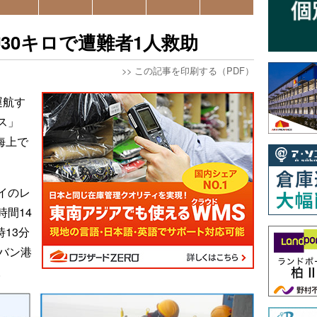
30キロで遭難者1人救助
>>
この記事を印刷する（PDF）
運航す
ス」
海上で
イのレ
間14
時13分
バン港
。