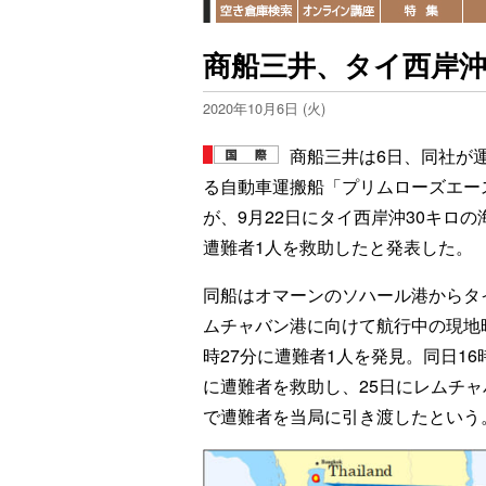
商船三井、タイ西岸沖
2020年10月6日 (火)
商船三井は6日、同社が
る自動車運搬船「プリムローズエー
が、9月22日にタイ西岸沖30キロの
遭難者1人を救助したと発表した。
同船はオマーンのソハール港からタ
ムチャバン港に向けて航行中の現地時
時27分に遭難者1人を発見。同日16
に遭難者を救助し、25日にレムチャ
で遭難者を当局に引き渡したという