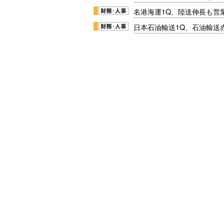
名港海運1Q、陸送伸長も営業
日本石油輸送1Q、石油輸送