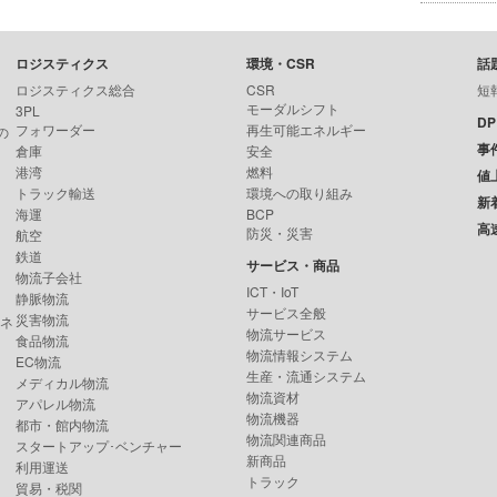
ロジスティクス
環境・CSR
話
ロジスティクス総合
CSR
短
モーダルシフト
3PL
D
フォワーダー
再生可能エネルギー
の
事
倉庫
安全
港湾
燃料
値
トラック輸送
環境への取り組み
新
海運
BCP
高
防災・災害
航空
鉄道
サービス・商品
物流子会社
ICT・IoT
静脈物流
サービス全般
災害物流
ンネ
物流サービス
食品物流
物流情報システム
EC物流
生産・流通システム
メディカル物流
物流資材
アパレル物流
物流機器
都市・館内物流
物流関連商品
スタートアップ･ベンチャー
新商品
利用運送
トラック
貿易・税関