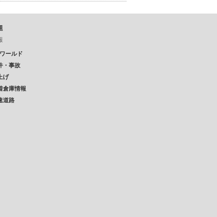
題
報
Pワールド
件・事故
上げ
着倉庫情報
速道路