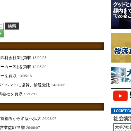
録
飲料会社3社買収
15/09/25
ーカー2社を買収
13/05/30
ダーを買収
13/05/16
年イベントに協賛、輸送受託
14/10/22
料会社を買収
15/12/17
、首都圏から名阪へ拡大
26/08/07
営業益57％増
26/08/07