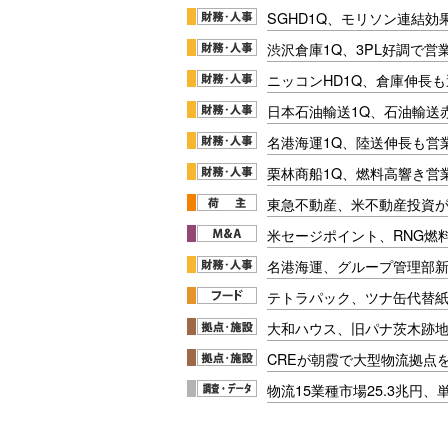
SGHD1Q、モリソン連結効
渋沢倉庫1Q、3PL好調で営
ニッコンHD1Q、倉庫伸長
日本石油輸送1Q、石油輸送
名港海運1Q、陸送伸長も営業
栗林商船1Q、燃料高響き営
東急不動産、米不動産投資が
米セージポイント、RNG燃料
名港海運、グループ管理部
テトラパック、ツナ缶代替紙
大和ハウス、旧パナ茨木跡
CREが朝霞で大型物流拠点
物流15業種市場25.3兆円