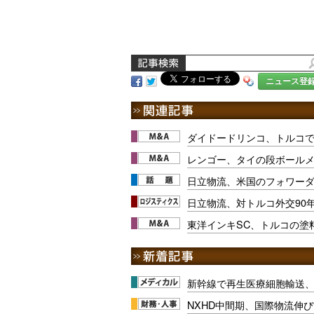
ニュース登
ダイドードリンコ、トルコで
レンゴー、タイの段ボールメ
日立物流、米国のフォワー
日立物流、対トルコ外交90
東洋インキSC、トルコの塗
新幹線で再生医療細胞輸送
NXHD中間期、国際物流伸び