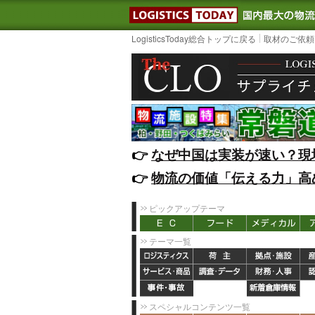
LOGISTIC
LogisticsToday総合トップに戻る
取材のご依頼
👉️
なぜ中国は実装が速い？現
👉️
物流の価値「伝える力」高
ピックアップテーマ
テーマ一覧
スペシャルコンテンツ一覧