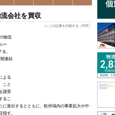
物流会社を買収
>>
この記事を印刷する（PDF）
の物流
ルー
する、
月期連結
による
、こと
式を譲受
するこ
たに進出するとともに、欧州域内の事業拡大や中
目指す。