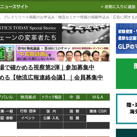
S TODAY｜国内最大の物流ニュースサイト
3PL, SCMなど国内外の最新の物流
、プレスリリース掲載のお申込み
物流セミナー情報の掲載申込み
広告に関する
場で確かめる視察第2弾｜参加募集中
める【物流広報連絡会議】｜会員募集中