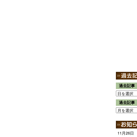
過去記事
過去記事
11月26日