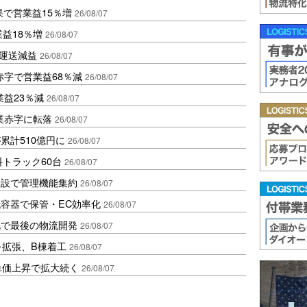
果で営業益15％増
26/08/07
業益18％増
26/08/07
も運送減益
26/08/07
赤字で営業益68％減
26/08/07
益23％減
26/08/07
業赤字に転落
26/08/07
累計510億円に
26/08/07
トラック60台
26/08/07
新設で管理機能集約
26/08/07
容器で保管・EC効率化
26/08/07
地で最後の物流開発
26/08/07
を拡張、B棟着工
26/08/07
、単価上昇で拡大続く
26/08/07