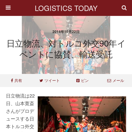
LOGISTICS TODAY
2014年10月22日
日立物流、対トルコ外交90年イ
ベントに協賛、輸送受託
共有
ツイート
ピン
メール
日立物流は22
日、山本寛斎
さんがプロデ
ュースする日
本トルコ外交