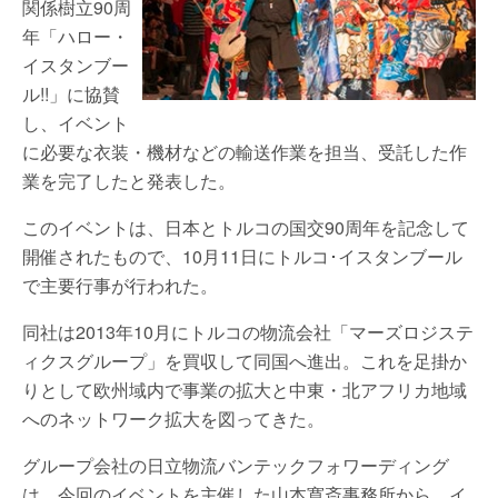
関係樹立90周
年「ハロー・
イスタンブー
ル!!」に協賛
し、イベント
に必要な衣装・機材などの輸送作業を担当、受託した作
業を完了したと発表した。
このイベントは、日本とトルコの国交90周年を記念して
開催されたもので、10月11日にトルコ･イスタンブール
で主要行事が行われた。
同社は2013年10月にトルコの物流会社「マーズロジステ
ィクスグループ」を買収して同国へ進出。これを足掛か
りとして欧州域内で事業の拡大と中東・北アフリカ地域
へのネットワーク拡大を図ってきた。
グループ会社の日立物流バンテックフォワーディング
は、今回のイベントを主催した山本寛斎事務所から、イ