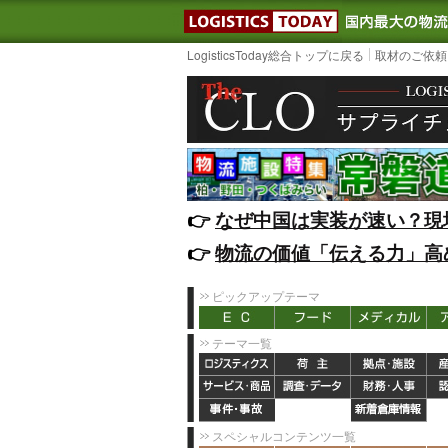
LOGISTIC
LogisticsToday総合トップに戻る
取材のご依頼
👉️
なぜ中国は実装が速い？現
👉️
物流の価値「伝える力」高
ピックアップテーマ
テーマ一覧
スペシャルコンテンツ一覧