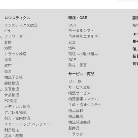
ロジスティクス
環境・CSR
話
ロジスティクス総合
CSR
短
モーダルシフト
3PL
D
フォワーダー
再生可能エネルギー
の
事
倉庫
安全
港湾
燃料
値
トラック輸送
環境への取り組み
新
海運
BCP
高
防災・災害
航空
鉄道
サービス・商品
物流子会社
ICT・IoT
静脈物流
サービス全般
災害物流
ンネ
物流サービス
食品物流
物流情報システム
EC物流
生産・流通システム
メディカル物流
物流資材
アパレル物流
物流機器
都市・館内物流
物流関連商品
スタートアップ･ベンチャー
新商品
利用運送
トラック
貿易・税関