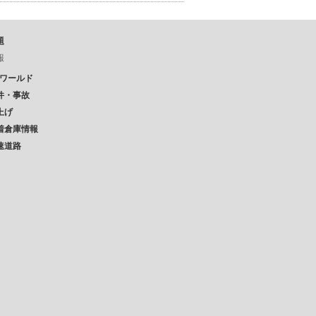
題
報
Pワールド
件・事故
上げ
着倉庫情報
速道路