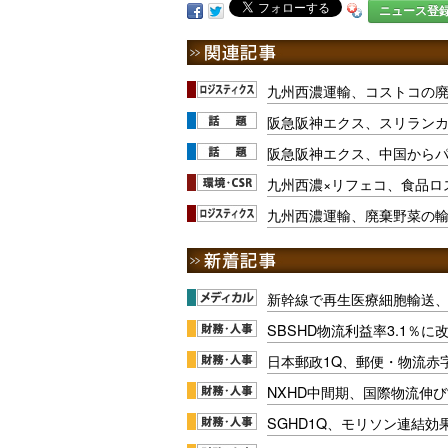
ニュース登
九州西濃運輸、コストコの
阪急阪神エクス、スリランカ
阪急阪神エクス、中国から
九州西濃×リフェコ、食品ロ
九州西濃運輸、廃棄野菜の
新幹線で再生医療細胞輸送
SBSHD物流利益率3.1％
日本郵政1Q、郵便・物流赤
NXHD中間期、国際物流伸び
SGHD1Q、モリソン連結効