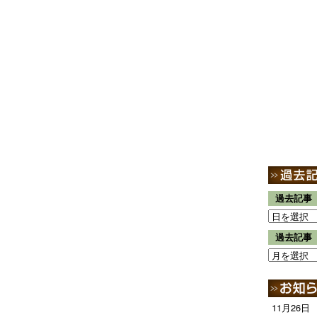
過去記事
過去記事
11月26日