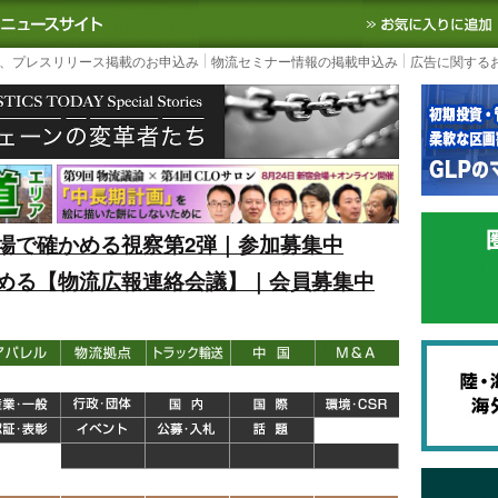
S TODAY｜国内最大の物流ニュースサイト
3PL, SCMなど国内外の最新の物流
、プレスリリース掲載のお申込み
物流セミナー情報の掲載申込み
広告に関する
場で確かめる視察第2弾｜参加募集中
める【物流広報連絡会議】｜会員募集中