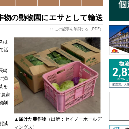
作物の動物園にエサとして輸送
>>
この記事を印刷する（PDF）
スは
て活
長崎
に満
菜を
て農家
物削
▲届けた農作物
（出所：セイノーホールデ
削減
ィングス）