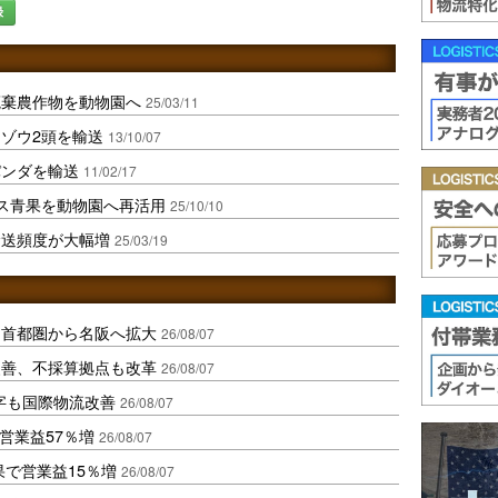
録
廃棄農作物を動物園へ
25/03/11
ゾウ2頭を輸送
13/10/07
パンダを輸送
11/02/17
ス青果を動物園へ再活用
25/10/10
輸送頻度が大幅増
25/03/19
、首都圏から名阪へ拡大
26/08/07
に改善、不採算拠点も改革
26/08/07
字も国際物流改善
26/08/07
営業益57％増
26/08/07
果で営業益15％増
26/08/07