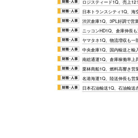
ロジスティード1Q、売上1
日本トランスシティ1Q、海
渋沢倉庫1Q、3PL好調で営
ニッコンHD1Q、倉庫伸長
ヤマタネ1Q、物流増収も一
中央倉庫1Q、国内輸送と輸
南総通運1Q、倉庫稼働率上
栗林商船1Q、燃料高響き営
名港海運1Q、陸送伸長も営業
日本石油輸送1Q、石油輸送