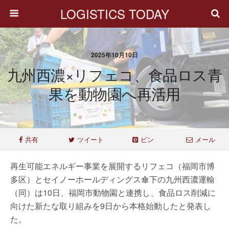
LOGISTICS TODAY
2025年10月10日
九州西濃×リフェコ、食品ロス青
果を動物園へ再活用
共有
ツイート
ピン
メール
再生可能エネルギー事業を展開するリフェコ（福岡市博
多区）とセイノーホールディングス傘下の九州西濃運輸
（同）は10日、福岡市動物園と連携し、食品ロス削減に
向けた新たな取り組みを9日から本格始動したと発表し
た。