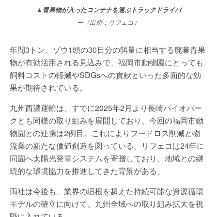
▲青果物が入ったコンテナを運ぶトラックドライバ
ー
（出所：リフェコ）
年間3トン、ゾウ1頭の30日分の餌量に相当する廃棄青果
物が有効活用される見込みで、福岡市動物園にとっても
飼料コストの軽減やSDGsへの貢献といった多面的な効
果が期待されている。
九州西濃運輸は、すでに2025年2月より長崎バイオパー
クとも同様の取り組みを展開しており、今回の福岡市動
物園との連携は2例目。これによりフードロス削減と物
流業の新たな価値創造を図っている。リフェコは24年に
同園へ太陽光発電システムを寄贈しており、地域との継
続的な環境協力を推進してきた背景がある。
両社は今後も、業界の垣根を超えた持続可能な資源循環
モデルの確立に向けて、九州全域への取り組み拡大を視
野に入れている。