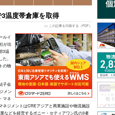
で3温度帯倉庫を取得
>>
この記事を印刷する（PDF）
ールイ
社が出
部3温
した。
トの物
結子会
ジメン
・マネ
マネジメントはCREアジアと商業施設や物流施設
企業などを経営するボニー・セティアワン氏の3者