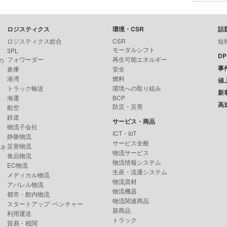
ロジスティクス
環境・CSR
話
ロジスティクス総合
CSR
短
モーダルシフト
3PL
D
フォワーダー
再生可能エネルギー
の
事
倉庫
安全
港湾
燃料
値
トラック輸送
環境への取り組み
新
海運
BCP
高
防災・災害
航空
鉄道
サービス・商品
物流子会社
ICT・IoT
静脈物流
サービス全般
災害物流
ンネ
物流サービス
食品物流
物流情報システム
EC物流
生産・流通システム
メディカル物流
物流資材
アパレル物流
物流機器
都市・館内物流
物流関連商品
スタートアップ･ベンチャー
新商品
利用運送
トラック
貿易・税関