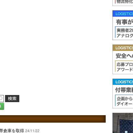
録
度帯倉庫を取得
24/11/22