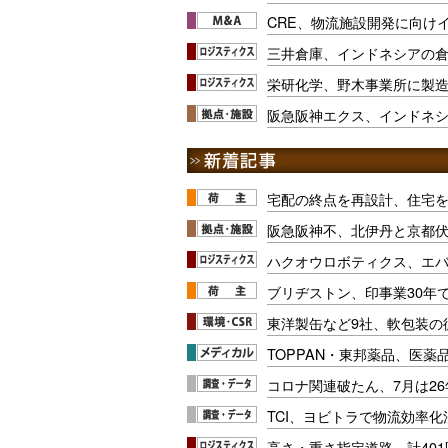
CRE、物流施設開発に向け
三井倉庫、インドネシアの倉
栄研化学、野木事業所に製
阪急阪神エクス、インドネ
宅配の終点を再設計、住宅
阪急阪神不、北伊丹と京都
ハクオウロボティクス、エ
ブリヂストン、印事業30年
東洋製缶など9社、軟包装の
TOPPAN・東邦薬品、医薬
コロナ関連破たん、7月は26
TCI、ヨビトラで物流効率
高さ・重さ指定道路、計40