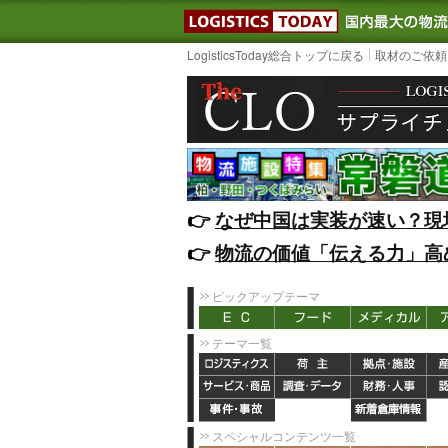
LOGISTIC
LogisticsToday総合トップに戻る
取材のご依頼
👉️
なぜ中国は実装が速い？現
👉️
物流の価値「伝える力」高
ピックアップテーマ
テーマ一覧
スペシャルコンテンツ一覧