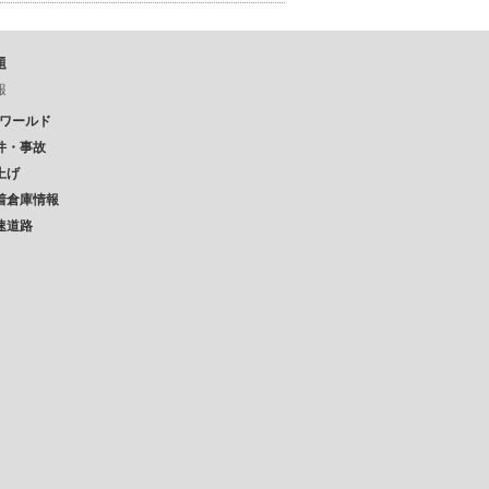
題
報
Pワールド
件・事故
上げ
着倉庫情報
速道路