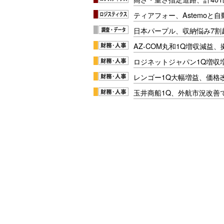
ティアフォー、Astemoと自
日本パープル、収納悩み7割
AZ-COM丸和1Q増収減益
ロジネットジャパン1Q増収
レンゴー1Q大幅増益、価格
玉井商船1Q、外航市況改善