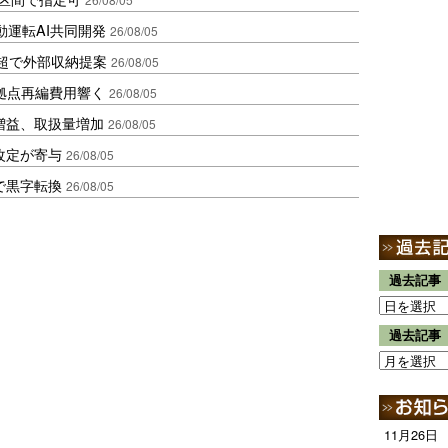
動運転AI共同開発
26/08/05
超で外部収納提案
26/08/05
、拠点再編費用響く
26/08/05
増益、取扱量増加
26/08/05
改定が寄与
26/08/05
で黒字転換
26/08/05
過去記事
過去記事
11月26日