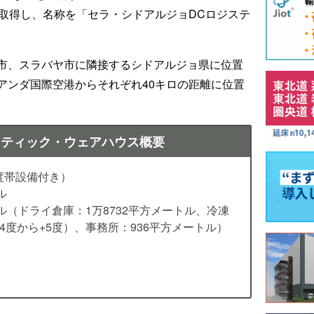
に取得し、名称を「セラ・シドアルジョDCロジステ
市、スラバヤ市に隣接するシドアルジョ県に位置
アンダ国際空港からそれぞれ40キロの距離に位置
スティック・ウェアハウス概要
度帯設備付き）
ル
ル（ドライ倉庫：1万8732平方メートル、冷凍
24度から+5度）、事務所：936平方メートル）