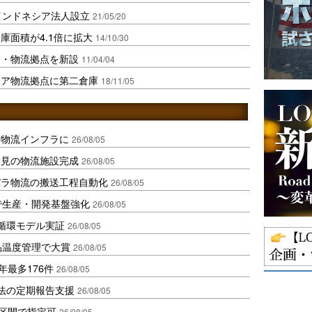
インドネシア法人設立
21/05/20
庫面積が4.1倍に拡大
14/10/30
造・物流拠点を新設
11/04/04
シア物流拠点に第二倉庫
18/11/05
を物流インフラに
26/08/05
伏見の物流施設完成
26/08/05
バラ物流の搬送工程自動化
26/08/05
で生産・開発基盤強化
26/08/05
循環モデル実証
26/08/05
品温度管理で大賞
26/08/05
年最多176件
26/08/05
化法の定期報告支援
26/08/05
1区間で指定可
26/08/05