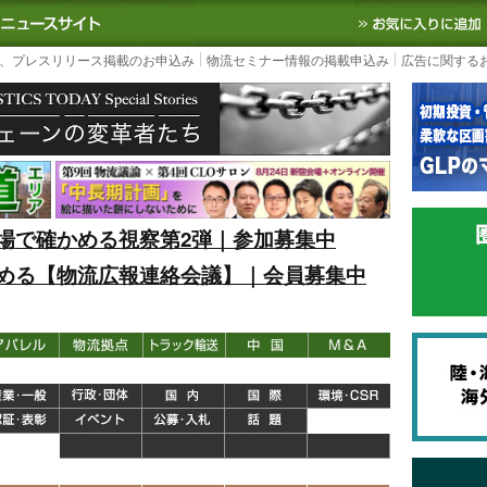
S TODAY｜国内最大の物流ニュースサイト
3PL, SCMなど国内外の最新の物流
、プレスリリース掲載のお申込み
物流セミナー情報の掲載申込み
広告に関する
場で確かめる視察第2弾｜参加募集中
める【物流広報連絡会議】｜会員募集中