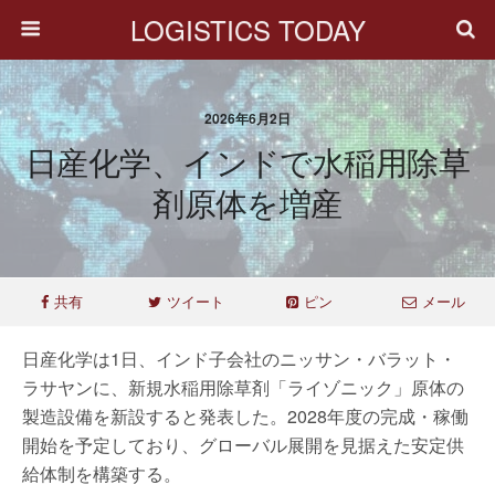
LOGISTICS TODAY
2026年6月2日
日産化学、インドで水稲用除草
剤原体を増産
共有
ツイート
ピン
メール
日産化学は1日、インド子会社のニッサン・バラット・
ラサヤンに、新規水稲用除草剤「ライゾニック」原体の
製造設備を新設すると発表した。2028年度の完成・稼働
開始を予定しており、グローバル展開を見据えた安定供
給体制を構築する。