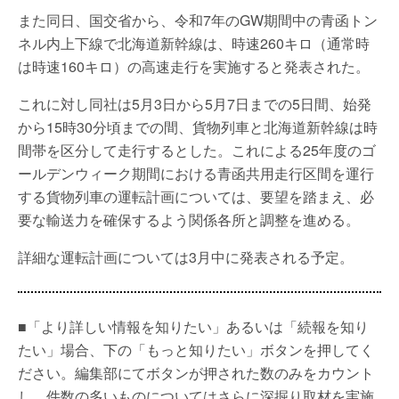
また同日、国交省から、令和7年のGW期間中の青函トン
ネル内上下線で北海道新幹線は、時速260キロ（通常時
は時速160キロ）の高速走行を実施すると発表された。
これに対し同社は5月3日から5月7日までの5日間、始発
から15時30分頃までの間、貨物列車と北海道新幹線は時
間帯を区分して走行するとした。これによる25年度のゴ
ールデンウィーク期間における青函共用走行区間を運行
する貨物列車の運転計画については、要望を踏まえ、必
要な輸送力を確保するよう関係各所と調整を進める。
詳細な運転計画については3月中に発表される予定。
■「より詳しい情報を知りたい」あるいは「続報を知り
たい」場合、下の「もっと知りたい」ボタンを押してく
ださい。編集部にてボタンが押された数のみをカウント
し、件数の多いものについてはさらに深掘り取材を実施