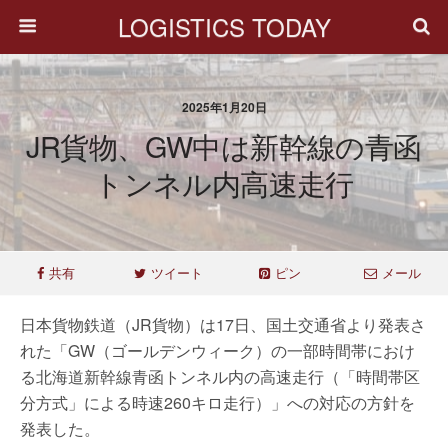
LOGISTICS TODAY
2025年1月20日
JR貨物、GW中は新幹線の青函
トンネル内高速走行
共有
ツイート
ピン
メール
日本貨物鉄道（JR貨物）は17日、国土交通省より発表さ
れた「GW（ゴールデンウィーク）の一部時間帯におけ
る北海道新幹線青函トンネル内の高速走行（「時間帯区
分方式」による時速260キロ走行）」への対応の方針を
発表した。