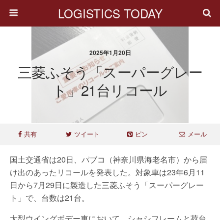
LOGISTICS TODAY
2025年1月20日
三菱ふそう「スーパーグレー
ト」21台リコール
共有
ツイート
ピン
メール
国土交通省は20日、パブコ（神奈川県海老名市）から届
け出のあったリコールを発表した。対象車は23年6月11
日から7月29日に製造した三菱ふそう「スーパーグレー
ト」で、台数は21台。
大型ウイングボデー車において、シャシフレームと荷台