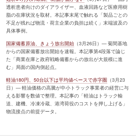
透析患者向けのダイアライザー、血液回路など医療用樹
脂の在庫状況を取材。本記事末尾で触れる「製品ごとの
不足が残れば物流・荷主企業の負担は続く」末端波及の
具体事例。
国家備蓄原油、きょう放出開始
（3月26日）— 菊間基地
からの国家備蓄放出開始を速報。本記事第4段落で論じ
た「商業在庫と政府戦略備蓄からの放出が大規模に進
む」局面の国内側起点。
軽油180円、50台以下は平均値ベースで赤字圏
（3月23
日）— 軽油価格の高騰が中小トラック事業者の経営に与
える影響を数値で整理。本記事の「軽油はトラック輸
送、建機、冷凍冷蔵、港湾荷役のコストを押し上げる」
物流接点の前提データ。