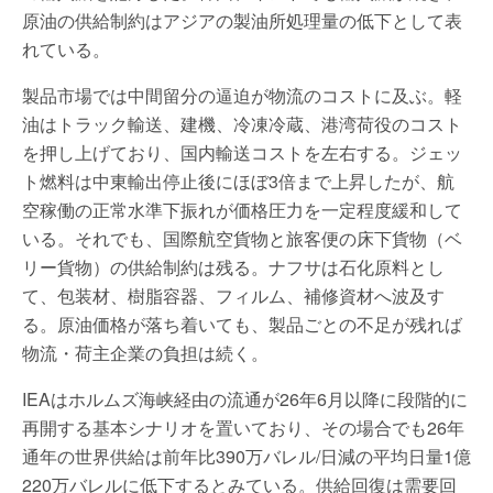
原油の供給制約はアジアの製油所処理量の低下として表
れている。
製品市場では中間留分の逼迫が物流のコストに及ぶ。軽
油はトラック輸送、建機、冷凍冷蔵、港湾荷役のコスト
を押し上げており、国内輸送コストを左右する。ジェッ
ト燃料は中東輸出停止後にほぼ3倍まで上昇したが、航
空稼働の正常水準下振れが価格圧力を一定程度緩和して
いる。それでも、国際航空貨物と旅客便の床下貨物（ベ
リー貨物）の供給制約は残る。ナフサは石化原料とし
て、包装材、樹脂容器、フィルム、補修資材へ波及す
る。原油価格が落ち着いても、製品ごとの不足が残れば
物流・荷主企業の負担は続く。
IEAはホルムズ海峡経由の流通が26年6月以降に段階的に
再開する基本シナリオを置いており、その場合でも26年
通年の世界供給は前年比390万バレル/日減の平均日量1億
220万バレルに低下するとみている。供給回復は需要回