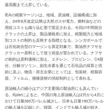
最高圏まで上昇している。
IEAの精製マージンは、地域、原油種、設備構成に加
え、24年8月改定以降は天然ガスや電力、燃料油などの
用役コストも織り込む形で算定される。今回の中間留分
クラックの上昇は、製品価格差に加え、精製能力と地域
別コストの制約も反映する指標となる。シンガポールで
は石化統合型のマージンも算定対象で、製油所ナフサを
クラッカー原料として使う前提が置かれている。ナフサ
の制約は原料価格に加え、エチレン、プロピレン、C4留
分、分解ガソリン、副生水素を通じて石化品の採算と供
給に及ぶ。物流・荷主企業にとっては、包装材、樹脂容
器、フィルム、補修資材の供給制約として表れる。
原油輸入の縮小はアジア主要国の製油所にも及んでい
る。Kplerによると、中国の海上原油輸入は2月から4月に
かけて日量360万バレル減少し、日本も日量190万バレル
の輸入減を記録した。韓国、インドでも輸入減が続き、