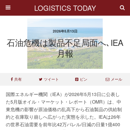
LOGISTICS TODAY
2026年5月13日
石油危機は製品不足局面へ､IEA
月報
共有
ツイート
ピン
メール
国際エネルギー機関（IEA）が2026年5月13日に公表し
た5月版オイル・マーケット・レポート（OMR）は、中
東危機の影響が原油価格の乱高下から石油製品の供給制
約と在庫取り崩しへ広がった実態を示した。IEAは26年
の世界石油需要を前年比42万バレル/日減の日量1億400