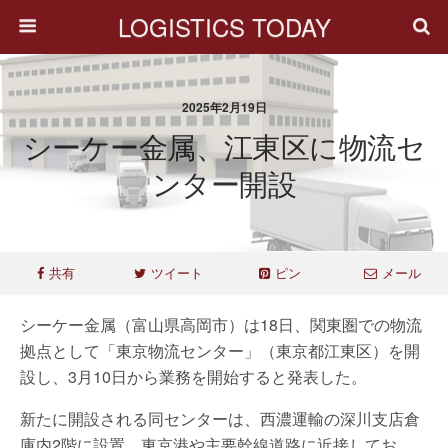
LOGISTICS TODAY
2025年2月19日
シーケー金属、江東区に物流セ
ンター開設
共有
ツイート
ピン
メール
シーケー金属（富山県高岡市）は18日、関東圏での物流
拠点として「東京物流センター」（東京都江東区）を開
設し、3月10日から業務を開始すると発表した。
新たに開設される同センターは、西濃運輸の深川支店倉
庫内2階に設置。東京港や主要幹線道路に近接してお