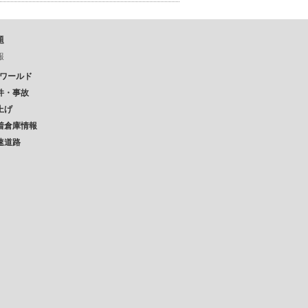
題
報
Pワールド
件・事故
上げ
着倉庫情報
速道路