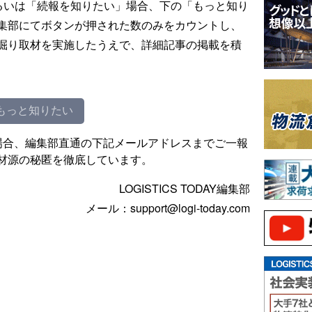
るいは「続報を知りたい」場合、下の「もっと知り
集部にてボタンが押された数のみをカウントし、
掘り取材を実施したうえで、詳細記事の掲載を積
もっと知りたい
場合、編集部直通の下記メールアドレスまでご一報
材源の秘匿を徹底しています。
LOGISTICS TODAY編集部
メール：support@logi-today.com