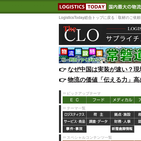
LOGISTIC
LogisticsToday総合トップに戻る
取材のご依頼
👉️
なぜ中国は実装が速い？現
👉️
物流の価値「伝える力」高
ピックアップテーマ
テーマ一覧
スペシャルコンテンツ一覧