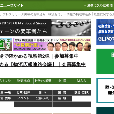
S TODAY｜国内最大の物流ニュースサイト
3PL, SCMなど国内外の最新の物流
、プレスリリース掲載のお申込み
物流セミナー情報の掲載申込み
広告に関する
場で確かめる視察第2弾｜参加募集中
める【物流広報連絡会議】｜会員募集中