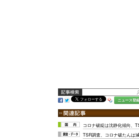
ニュース登
コロナ破綻は沈静化傾向、T
TSR調査、コロナ破たんは