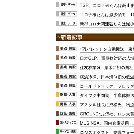
TSR、コロナ破たんは高止
コロナ破たんは減少傾向、T
新型コロナ関連破たんは減少
1万パレットを自動搬送、東
日本GLP、重量物対応の広
住友林業G、厚木に初の自社
横浜冷凍、日本海側初の低
コールドトラック、フロリ
ダイフク中間期、半導体搬
アスクル社長に成松氏、物
GROUNDなど5社、ロジ大
MUSINSA、国内倉庫活用
ロジスネクスト、防爆フォ