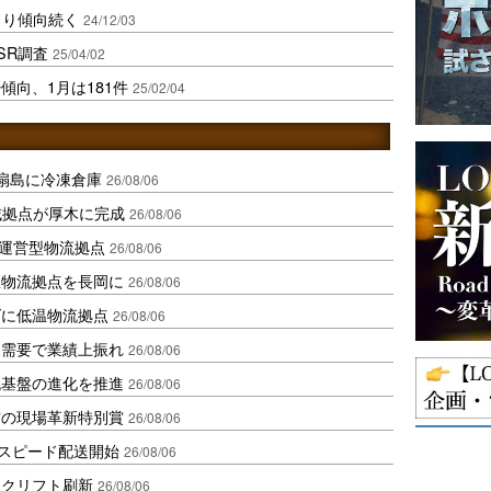
まり傾向続く
24/12/03
SR調査
25/04/02
傾向、1月は181件
25/02/04
扇島に冷凍倉庫
26/08/06
域拠点が厚木に完成
26/08/06
運営型物流拠点
26/08/06
温物流拠点を長岡に
26/08/06
ダに低温物流拠点
26/08/06
送需要で業績上振れ
26/08/06
流基盤の進化を推進
26/08/06
賞の現場革新特別賞
26/08/06
しスピード配送開始
26/08/06
ークリフト刷新
26/08/06