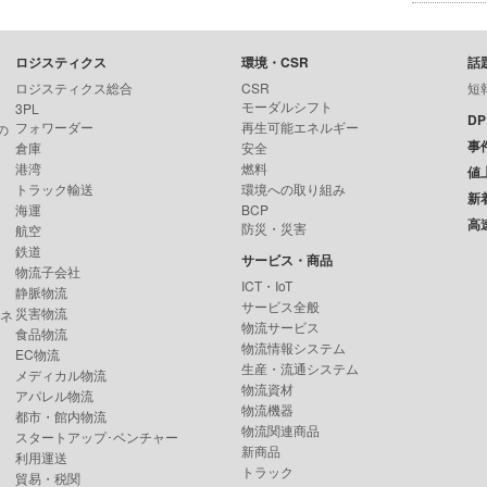
ロジスティクス
環境・CSR
話
ロジスティクス総合
CSR
短
モーダルシフト
3PL
D
フォワーダー
再生可能エネルギー
の
事
倉庫
安全
港湾
燃料
値
トラック輸送
環境への取り組み
新
海運
BCP
高
防災・災害
航空
鉄道
サービス・商品
物流子会社
ICT・IoT
静脈物流
サービス全般
災害物流
ンネ
物流サービス
食品物流
物流情報システム
EC物流
生産・流通システム
メディカル物流
物流資材
アパレル物流
物流機器
都市・館内物流
物流関連商品
スタートアップ･ベンチャー
新商品
利用運送
トラック
貿易・税関