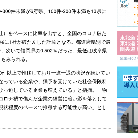
-300件未満が6府県、100件-200件未満も13県に
33社）をベースに比率を出すと、全国のコロナ破た
0社強に1社が破たんした計算となる。都道府県別で最
で、次いで福岡県の0.502％だった。最低は岐阜県
きもみられる。
50件以上で推移しており一進一退の状況が続いてい
なっている企業や、猶予を受けていた社会保険料
ひっ迫している企業も増えている」と指摘。「物
コロナ禍で傷んだ企業の経営に暗い影を落として
現状程度のペースで推移する可能性が高い」とし