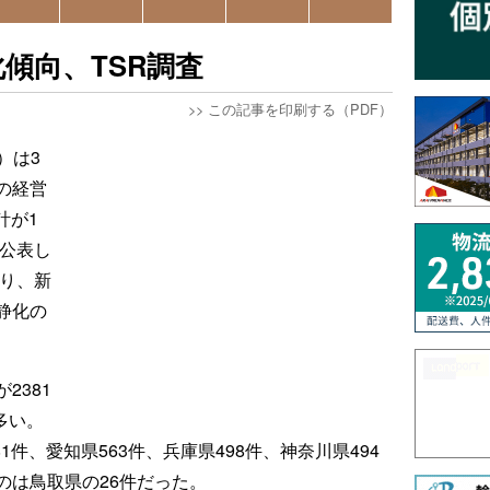
傾向、TSR調査
>>
この記事を印刷する（PDF）
）は3
の経営
計が1
を公表し
回り、新
静化の
2381
多い。
1件、愛知県563件、兵庫県498件、神奈川県494
のは鳥取県の26件だった。