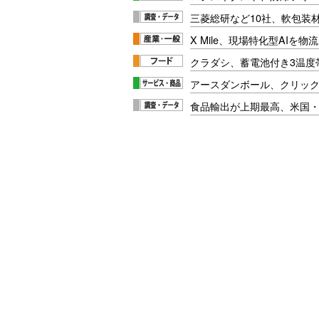
三菱総研など10社、軟包装
X Mile、現場特化型AIを
クラダシ、蓄電池付き3温度
アースダンボール、クリッ
食品輸出が上期最高、米国