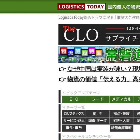
LOGISTIC
LogisticsToday総合トップに戻る
取材のご依頼
👉️
なぜ中国は実装が速い？現
👉️
物流の価値「伝える力」高
ピックアップテーマ
テーマ一覧
スペシャルコンテンツ一覧