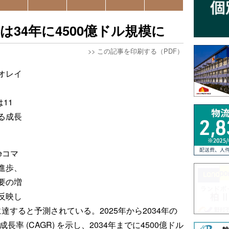
34年に4500億ドル規模に
>>
この記事を印刷する（PDF）
オレイ
）は11
る成長
eコマ
進歩、
要の増
反映し
に達すると予測されている。2025年から2034年の
率 (CAGR) を示し、2034年までに4500億ドル