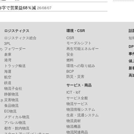
赤字で営業益68％減
26/08/07
ロジスティクス
環境・CSR
話
ロジスティクス総合
CSR
短
モーダルシフト
3PL
D
フォワーダー
再生可能エネルギー
の
事
倉庫
安全
港湾
燃料
値
トラック輸送
環境への取り組み
新
海運
BCP
高
防災・災害
航空
鉄道
サービス・商品
物流子会社
ICT・IoT
静脈物流
サービス全般
災害物流
ンネ
物流サービス
食品物流
物流情報システム
EC物流
生産・流通システム
メディカル物流
物流資材
アパレル物流
物流機器
都市・館内物流
物流関連商品
スタートアップ･ベンチャー