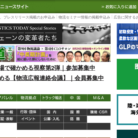
S TODAY｜国内最大の物流ニュースサイト
3PL, SCMなど国内外の最新の物流
、プレスリリース掲載のお申込み
物流セミナー情報の掲載申込み
広告に関する
場で確かめる視察第2弾｜参加募集中
める【物流広報連絡会議】｜会員募集中