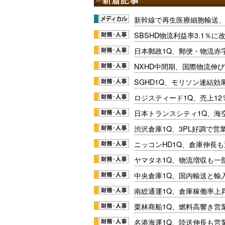
新幹線で再生医療細胞輸送
SBSHD物流利益率3.1％
日本郵政1Q、郵便・物流赤
NXHD中間期、国際物流伸び
SGHD1Q、モリソン連結効
ロジスティード1Q、売上1
日本トランスシティ1Q、海
渋沢倉庫1Q、3PL好調で営
ニッコンHD1Q、倉庫伸長
ヤマタネ1Q、物流増収も一
中央倉庫1Q、国内輸送と輸
南総通運1Q、倉庫稼働率上
栗林商船1Q、燃料高響き営
名港海運1Q、陸送伸長も営業