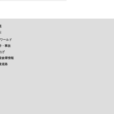
題
報
Pワールド
件・事故
上げ
着倉庫情報
速道路