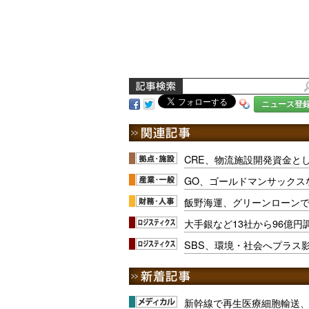
ニュース登
CRE、物流施設開発資金とし
GO、ゴールドマンサックス
飯野海運、グリーンローンで5
大手銀など13社から96億
SBS、環境・社会へプラス影
新幹線で再生医療細胞輸送