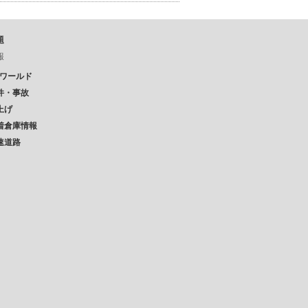
題
報
Pワールド
件・事故
上げ
着倉庫情報
速道路