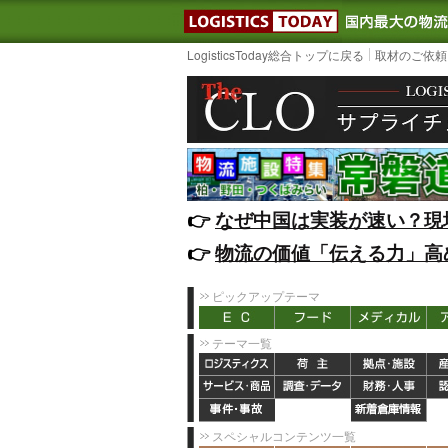
LOGISTIC
LogisticsToday総合トップに戻る
取材のご依頼
👉️
なぜ中国は実装が速い？現
👉️
物流の価値「伝える力」高
ピックアップテーマ
テーマ一覧
スペシャルコンテンツ一覧