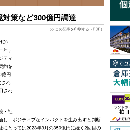
境対策など300億円調達
>>
この記事を印刷する（PDF）
HD）
ーとす
ジティ
契約を
0億円
定され
用され
境・社
価し、ポジティブなインパクトを生み出すと判断
とっては2023年3月の350億円に続く2回目の