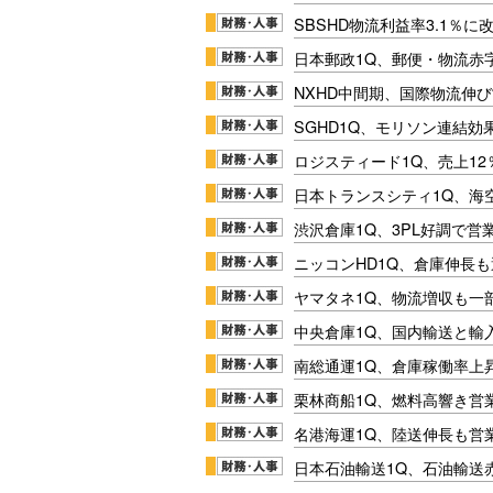
SBSHD物流利益率3.1％
日本郵政1Q、郵便・物流赤
NXHD中間期、国際物流伸び
SGHD1Q、モリソン連結効
ロジスティード1Q、売上1
日本トランスシティ1Q、海
渋沢倉庫1Q、3PL好調で営
ニッコンHD1Q、倉庫伸長
ヤマタネ1Q、物流増収も一
中央倉庫1Q、国内輸送と輸
南総通運1Q、倉庫稼働率上
栗林商船1Q、燃料高響き営
名港海運1Q、陸送伸長も営業
日本石油輸送1Q、石油輸送