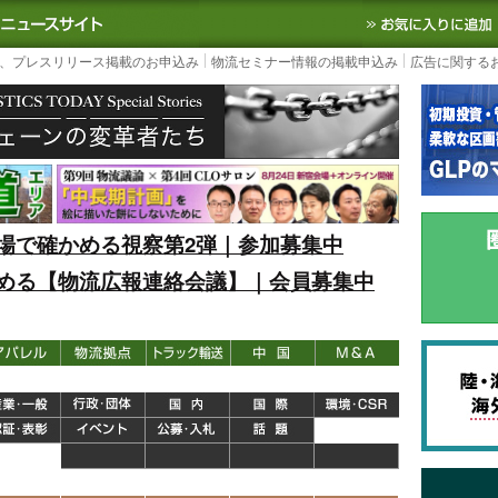
S TODAY｜国内最大の物流ニュースサイト
3PL, SCMなど国内外の最新の物流
、プレスリリース掲載のお申込み
物流セミナー情報の掲載申込み
広告に関する
場で確かめる視察第2弾｜参加募集中
める【物流広報連絡会議】｜会員募集中