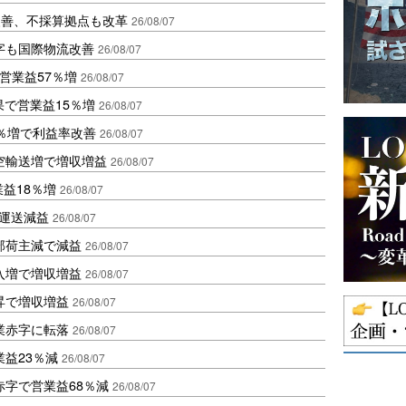
に改善、不採算拠点も改革
26/08/07
字も国際物流改善
26/08/07
営業益57％増
26/08/07
果で営業益15％増
26/08/07
2％増で利益率改善
26/08/07
空輸送増で増収増益
26/08/07
業益18％増
26/08/07
も運送減益
26/08/07
部荷主減で減益
26/08/07
入増で増収増益
26/08/07
昇で増収増益
26/08/07
業赤字に転落
26/08/07
益23％減
26/08/07
赤字で営業益68％減
26/08/07