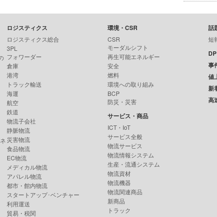
ロジスティクス
環境・CSR
話
ロジスティクス総合
CSR
短
モーダルシフト
3PL
D
フォワーダー
再生可能エネルギー
の
事
倉庫
安全
港湾
燃料
値
トラック輸送
環境への取り組み
新
海運
BCP
高
防災・災害
航空
鉄道
サービス・商品
物流子会社
ICT・IoT
静脈物流
サービス全般
災害物流
ンネ
物流サービス
食品物流
物流情報システム
EC物流
生産・流通システム
メディカル物流
物流資材
アパレル物流
物流機器
都市・館内物流
物流関連商品
スタートアップ･ベンチャー
新商品
利用運送
トラック
貿易・税関