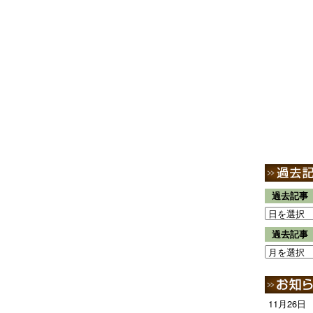
過去記事
過去記事
11月26日