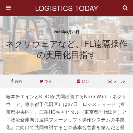
LOGISTICS TODAY
2025年3月28日
ネクサウェアなど、FL遠隔操作
の実用化目指す
共有
ツイート
ピン
メール
椿本チエインとKDDIが共同出資するNexa Ware（ネクサ
ウェア、東京都千代田区）は27日、ロジスティード（東
京都中央区）、三菱HCキャピタル（東京都千代田区）と
「物流倉庫向け遠隔フォークリフト操作システムの事業
化」に向けて共同検討するとの基本合意書を結んだと発