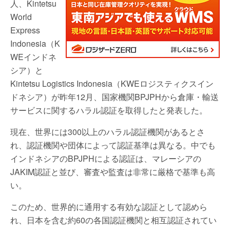
人、Kintetsu
World
Express
Indonesia（K
WEインドネ
シア）と
Kintetsu Logistics Indonesia（KWEロジスティクスイン
ドネシア）が昨年12月、国家機関BPJPHから倉庫・輸送
サービスに関するハラル認証を取得したと発表した。
現在、世界には300以上のハラル認証機関があるとさ
れ、認証機関や団体によって認証基準は異なる。中でも
インドネシアのBPJPHによる認証は、マレーシアの
JAKIM認証と並び、審査や監査は非常に厳格で基準も高
い。
このため、世界的に通用する有効な認証として認めら
れ、日本を含む約60の各国認証機関と相互認証されてい