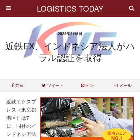
LOGISTICS TODAY
2025年4月8日
近鉄EX、インドネシア法人がハ
ラル認証を取得
共有
ツイート
ピン
メール
近鉄エクスプ
レス（東京都
港区）は7
日、同社のイ
ンドネシア法