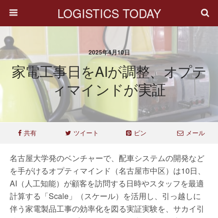
LOGISTICS TODAY
2025年4月10日
家電工事日をAIが調整、オプテ
ィマインドが実証
共有
ツイート
ピン
メール
名古屋大学発のベンチャーで、配車システムの開発など
を手がけるオプティマインド（名古屋市中区）は10日、
AI（人工知能）が顧客を訪問する日時やスタッフを最適
計算する「Scale」（スケール）を活用し、引っ越しに
伴う家電製品工事の効率化を図る実証実験を、サカイ引