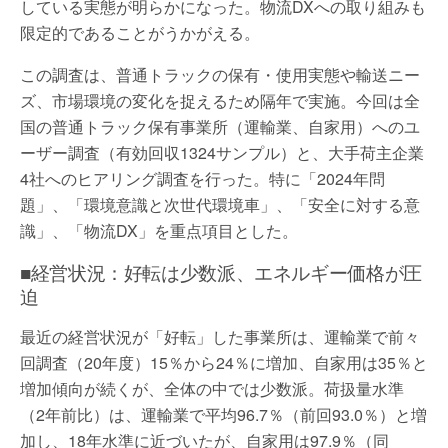
している実態が明らかになった。物流DXへの取り組みも
限定的であることがうかがえる。
この調査は、普通トラックの保有・使用実態や輸送ニー
ズ、市場環境の変化を捉えるため隔年で実施。今回は全
国の普通トラック保有事業所（運輸業、自家用）へのユ
ーザー調査（有効回収1324サンプル）と、大手荷主企業
4社へのヒアリング調査を行った。特に「2024年問
題」、「環境意識と次世代環境車」、「安全に対する意
識」、「物流DX」を重点項目とした。
■経営状況：好転は少数派、エネルギー価格が圧
迫
最近の経営状況が「好転」した事業所は、運輸業で前々
回調査（20年度）15％から24％に増加、自家用は35％と
増加傾向が続くが、全体の中では少数派。荷扱量水準
（2年前比）は、運輸業で平均96.7％（前回93.0％）と増
加し、18年水準に近づいたが、自家用は97.9％（同