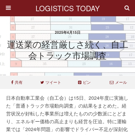
LOGISTICS TODAY
2025年4月15日
運送業の経営厳しさ続く、自工
会トラック市場調査
共有
ツイート
ピン
メール
日本自動車工業会（自工会）は15日、2024年度に実施し
た「普通トラック市場動向調査」の結果をまとめた。経
営状況が好転した事業所は増えたものの少数派にとどま
り、エネルギー価格の高止まりも経営を圧迫。特に運輸
業では「2024年問題」の影響でドライバー不足が深刻化