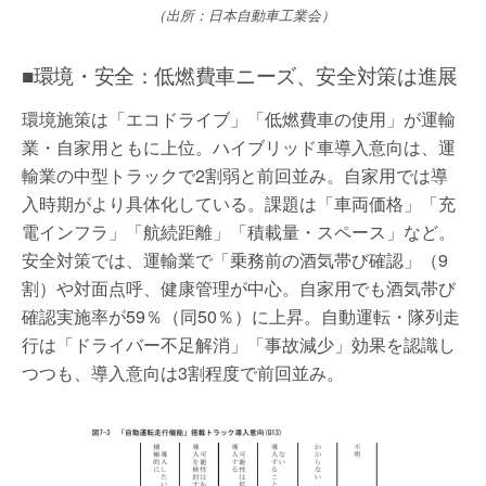
（出所：日本自動車工業会）
■環境・安全：低燃費車ニーズ、安全対策は進展
環境施策は「エコドライブ」「低燃費車の使用」が運輸
業・自家用ともに上位。ハイブリッド車導入意向は、運
輸業の中型トラックで2割弱と前回並み。自家用では導
入時期がより具体化している。課題は「車両価格」「充
電インフラ」「航続距離」「積載量・スペース」など。
安全対策では、運輸業で「乗務前の酒気帯び確認」（9
割）や対面点呼、健康管理が中心。自家用でも酒気帯び
確認実施率が59％（同50％）に上昇。自動運転・隊列走
行は「ドライバー不足解消」「事故減少」効果を認識し
つつも、導入意向は3割程度で前回並み。