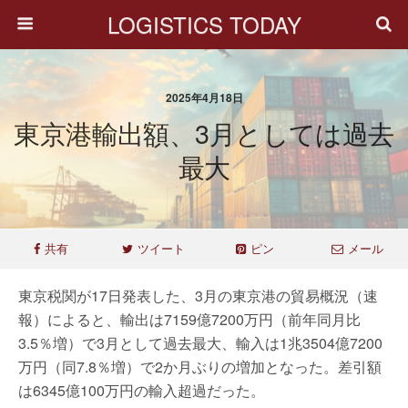
LOGISTICS TODAY
2025年4月18日
東京港輸出額、3月としては過去
最大
共有
ツイート
ピン
メール
東京税関が17日発表した、3月の東京港の貿易概況（速
報）によると、輸出は7159億7200万円（前年同月比
3.5％増）で3月として過去最大、輸入は1兆3504億7200
万円（同7.8％増）で2か月ぶりの増加となった。差引額
は6345億100万円の輸入超過だった。