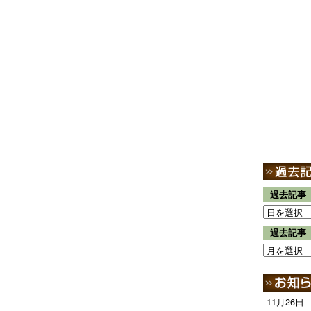
過去記事
過去記事
11月26日