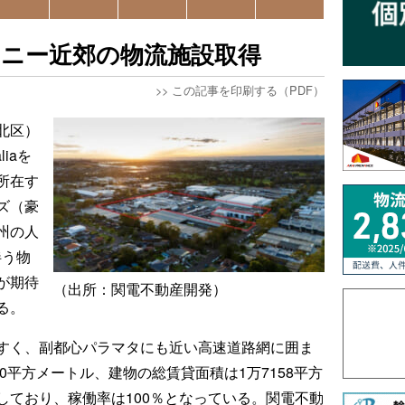
ドニー近郊の物流施設取得
>>
この記事を印刷する（PDF）
北区）
liaを
所在す
ズ（豪
州の人
伴う物
が期待
（出所：関電不動産開発）
る。
すく、副都心パラマタにも近い高速道路網に囲ま
0平方メートル、建物の総賃貸面積は1万7158平方
しており、稼働率は100％となっている。関電不動