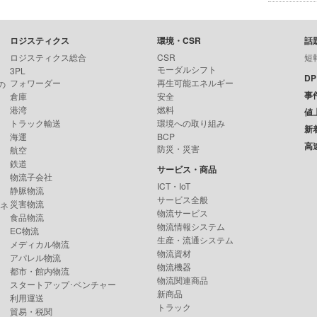
ロジスティクス
環境・CSR
話
ロジスティクス総合
CSR
短
モーダルシフト
3PL
D
フォワーダー
再生可能エネルギー
の
事
倉庫
安全
港湾
燃料
値
トラック輸送
環境への取り組み
新
海運
BCP
高
防災・災害
航空
鉄道
サービス・商品
物流子会社
ICT・IoT
静脈物流
サービス全般
災害物流
ンネ
物流サービス
食品物流
物流情報システム
EC物流
生産・流通システム
メディカル物流
物流資材
アパレル物流
物流機器
都市・館内物流
物流関連商品
スタートアップ･ベンチャー
新商品
利用運送
トラック
貿易・税関