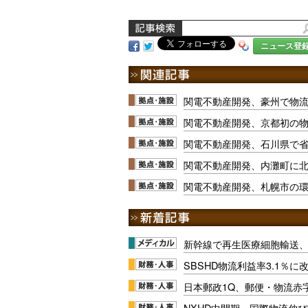
ニュース登
関電不動産開発、豪州で物流
関電不動産開発、京都初の
関電不動産開発、石川県で
関電不動産開発、内灘町に北
関電不動産開発、札幌市の
新幹線で再生医療細胞輸送
SBSHD物流利益率3.1％
日本郵政1Q、郵便・物流赤
NXHD中間期、国際物流伸び