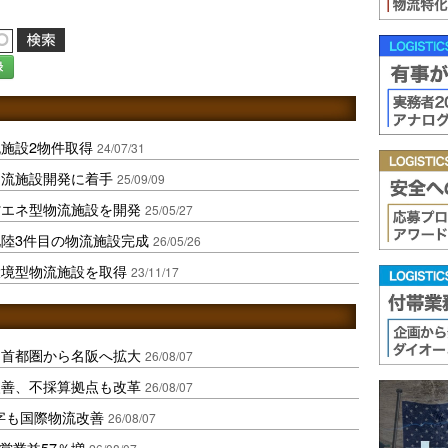
録
施設2物件取得
24/07/31
物流施設開発に着手
25/09/09
省エネ型物流施設を開発
25/05/27
陸3件目の物流施設完成
26/05/26
環境型物流施設を取得
23/11/17
、首都圏から名阪へ拡大
26/08/07
に改善、不採算拠点も改革
26/08/07
字も国際物流改善
26/08/07
営業益57％増