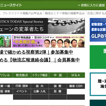
S TODAY｜国内最大の物流ニュースサイト
3PL, SCMなど国内外の最新の物流
、プレスリリース掲載のお申込み
物流セミナー情報の掲載申込み
広告に関する
場で確かめる視察第2弾｜参加募集中
める【物流広報連絡会議】｜会員募集中