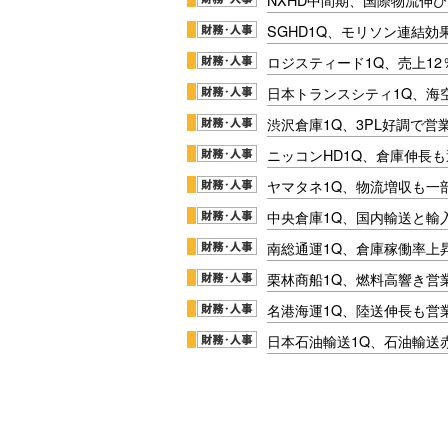
SGHD1Q、モリソン連結効
ロジスティード1Q、売上1
日本トランスシティ1Q、海
渋沢倉庫1Q、3PL好調で営
ニッコンHD1Q、倉庫伸長
ヤマタネ1Q、物流増収も一
中央倉庫1Q、国内輸送と輸
南総通運1Q、倉庫稼働率上
栗林商船1Q、燃料高響き営
名港海運1Q、陸送伸長も営業
日本石油輸送1Q、石油輸送