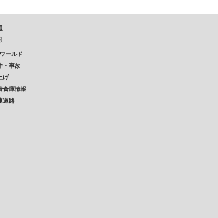
題
報
Pワールド
件・事故
上げ
着倉庫情報
速道路