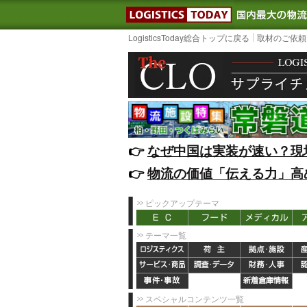
LOGISTIC
LogisticsToday総合トップに戻る
取材のご依頼
👉️
なぜ中国は実装が速い？現
👉️
物流の価値「伝える力」高
ピックアップテーマ
テーマ一覧
スペシャルコンテンツ一覧