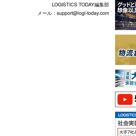
LOGISTICS TODAY編集部
メール：support@logi-today.com