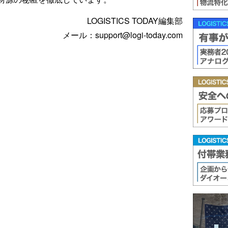
LOGISTICS TODAY編集部
メール：support@logi-today.com