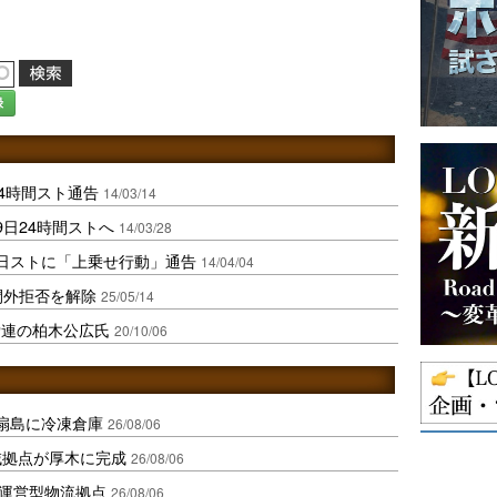
録
4時間スト通告
14/03/14
日24時間ストへ
14/03/28
日ストに「上乗せ行動」通告
14/04/04
間外拒否を解除
25/05/14
労連の柏木公広氏
20/10/06
扇島に冷凍倉庫
26/08/06
域拠点が厚木に完成
26/08/06
運営型物流拠点
26/08/06