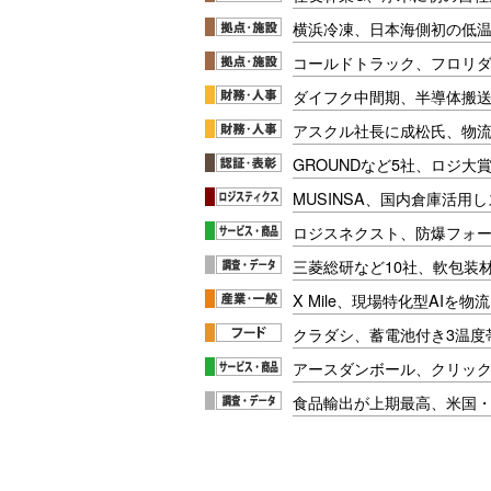
横浜冷凍、日本海側初の低
コールドトラック、フロリ
ダイフク中間期、半導体搬
アスクル社長に成松氏、物
GROUNDなど5社、ロジ大
MUSINSA、国内倉庫活用
ロジスネクスト、防爆フォ
三菱総研など10社、軟包装
X Mile、現場特化型AIを
クラダシ、蓄電池付き3温度
アースダンボール、クリッ
食品輸出が上期最高、米国