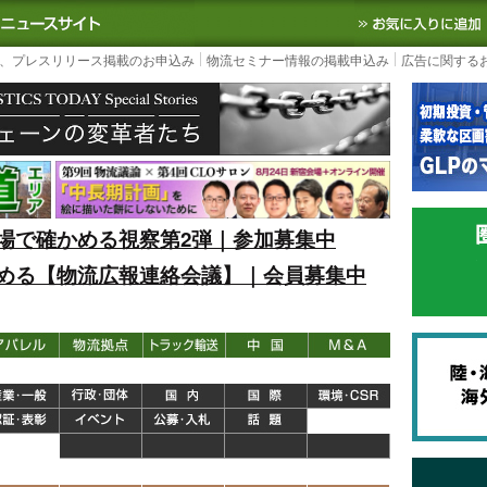
S TODAY｜国内最大の物流ニュースサイト
3PL, SCMなど国内外の最新の物流
、プレスリリース掲載のお申込み
物流セミナー情報の掲載申込み
広告に関する
場で確かめる視察第2弾｜参加募集中
める【物流広報連絡会議】｜会員募集中