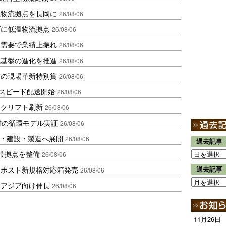
温物流拠点を長岡に
26/08/06
ダに低温物流拠点
26/08/06
送需要で業績上振れ
26/08/06
流基盤の進化を推進
26/08/06
賞の現場革新特別賞
26/08/06
しスピード配送開始
26/08/06
ークリフト刷新
26/08/06
材の循環モデル実証
26/08/06
物流・建設・製造へ展開
26/08/06
過去記事
帯拠点を整備
26/08/06
クポスト新規格対応箱発売
過去記事
26/08/06
・アジア向け伸長
26/08/06
11月26日