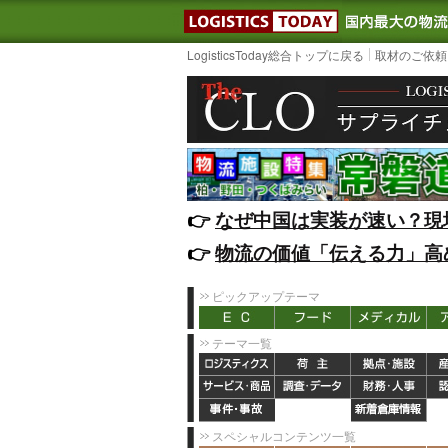
LOGISTIC
LogisticsToday総合トップに戻る
取材のご依頼
👉️
なぜ中国は実装が速い？現
👉️
物流の価値「伝える力」高
ピックアップテーマ
テーマ一覧
スペシャルコンテンツ一覧