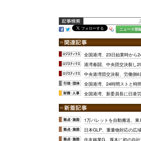
ニュース登
全国港湾、23日始業時から2
港湾春闘、中央団交決裂し29
中央港湾団交決裂、労働側6
全国港湾、24時間ストと時
全国港湾、新委員長に日港
1万パレットを自動搬送、東
日本GLP、重量物対応の広
住友林業G、厚木に初の自社