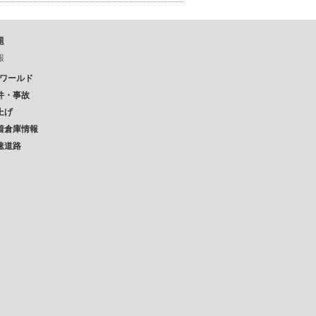
題
報
Pワールド
件・事故
上げ
着倉庫情報
速道路