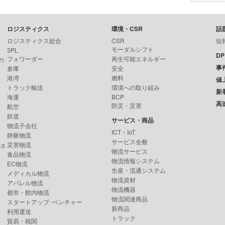
ロジスティクス
環境・CSR
話
ロジスティクス総合
CSR
短
モーダルシフト
3PL
D
フォワーダー
再生可能エネルギー
の
事
倉庫
安全
港湾
燃料
値
トラック輸送
環境への取り組み
新
海運
BCP
高
防災・災害
航空
鉄道
サービス・商品
物流子会社
ICT・IoT
静脈物流
サービス全般
災害物流
ンネ
物流サービス
食品物流
物流情報システム
EC物流
生産・流通システム
メディカル物流
物流資材
アパレル物流
物流機器
都市・館内物流
物流関連商品
スタートアップ･ベンチャー
新商品
利用運送
トラック
貿易・税関