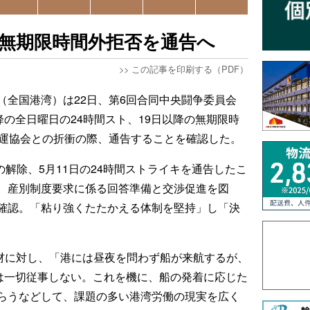
降の無期限時間外拒否を通告へ
>>
この記事を印刷する（PDF）
（全国港湾）は22日、第6回合同中央闘争委員会
降の全日曜日の24時間スト、19日以降の無期限時
港運協会との折衝の際、通告することを確認した。
の解除、5月11日の24時間ストライキを通告したこ
、産別制度要求に係る回答準備と交渉促進を図
確認。「粘り強くたたかえる体制を堅持」し「決
AYの取材に対し、「港には昼夜を問わず船が来航するが、
には一切従事しない。これを機に、船の発着に応じた
らうなどして、課題の多い港湾労働の現実を広く