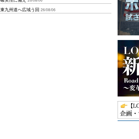
、東九州道へ広域う回
26/08/06