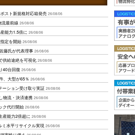
クポスト新規格対応箱発売
26/08/06
中国物流最前線
26/08/06
産能力1.5倍に
26/08/06
日指定を開始
26/08/06
io佐藤氏が代表理事
26/08/06
で供給途絶を可視化
26/08/06
り40台回復
26/08/06
件、大型が65％
26/08/06
ステーション受け取り実証
26/08/06
資し物流・決済連携
26/08/06
ラック代行開始
26/08/06
生産能力2倍超に
26/08/06
アルミ水平リサイクル実現
26/08/06
不確実性に備え
26/08/06