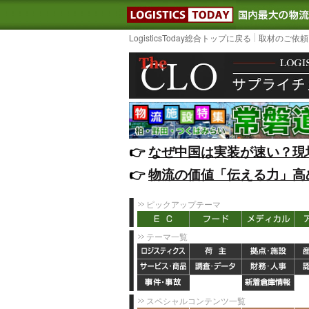
LOGISTIC
LogisticsToday総合トップに戻る
取材のご依頼
👉️
なぜ中国は実装が速い？現
👉️
物流の価値「伝える力」高
ピックアップテーマ
テーマ一覧
スペシャルコンテンツ一覧