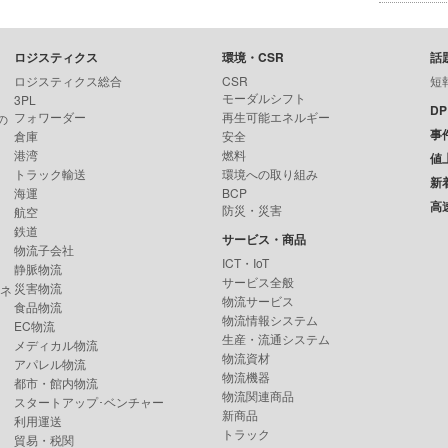
ロジスティクス
環境・CSR
話
ロジスティクス総合
CSR
短
モーダルシフト
3PL
D
フォワーダー
再生可能エネルギー
の
事
倉庫
安全
港湾
燃料
値
トラック輸送
環境への取り組み
新
海運
BCP
高
防災・災害
航空
鉄道
サービス・商品
物流子会社
ICT・IoT
静脈物流
サービス全般
災害物流
ンネ
物流サービス
食品物流
物流情報システム
EC物流
生産・流通システム
メディカル物流
物流資材
アパレル物流
物流機器
都市・館内物流
物流関連商品
スタートアップ･ベンチャー
新商品
利用運送
トラック
貿易・税関