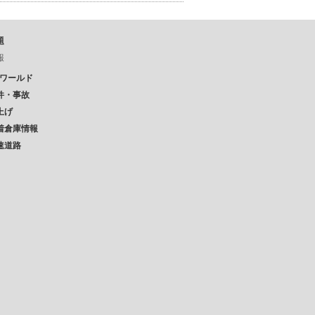
題
報
Pワールド
件・事故
上げ
着倉庫情報
速道路