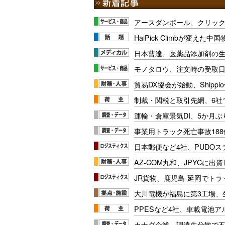
アースダンボール、クリッ
HaiPick Climbが変えた
日本曹達、医薬品添加剤の生
モノタロウ、注文時の受取
貿易DX協会が始動、Shipp
制裁・関税と取引先網、6社
運輸・倉庫景気DI、5か月ぶ
事業用トラック死亡事故188
日本郵便など4社、PUDO
AZ-COM丸和、JPYCに出
JR貨物、鹿児島-延岡でト
大川電機が福島に第3工場、
PPESなど4社、車載電池
カナダ企業、調達先分散で