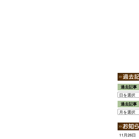
過去記事
過去記事
11月26日