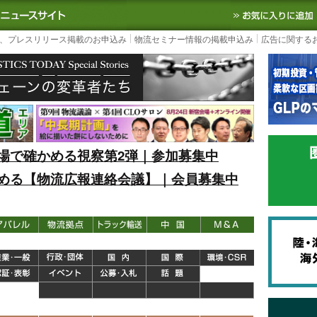
S TODAY｜国内最大の物流ニュースサイト
3PL, SCMなど国内外の最新の物流
、プレスリリース掲載のお申込み
物流セミナー情報の掲載申込み
広告に関する
場で確かめる視察第2弾｜参加募集中
める【物流広報連絡会議】｜会員募集中