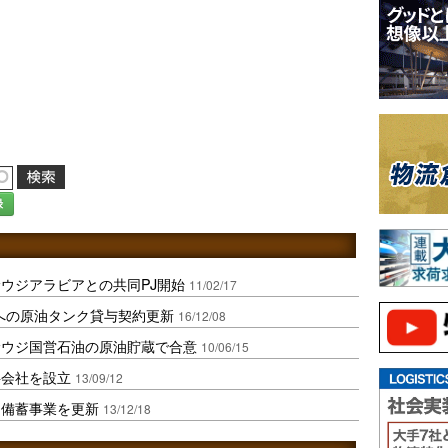
録
ウジアラビアとの共同PJ開始
11/02/17
コへの原油タンク貸与契約更新
16/12/08
サウジ国営石油の原油貯蔵で合意
10/06/15
弁会社を設立
13/09/12
同備蓄事業を更新
13/12/18