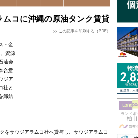
アラムコに沖縄の原油タンク賃貸
>>
この記事を印刷する（PDF）
ス・金
日、資源
石油会
本合意
ウジア
コ社と
を締結
ンクをサウジアラムコ社へ貸与し、サウジアラムコ