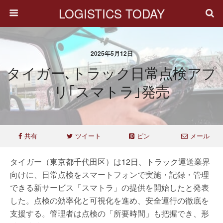
LOGISTICS TODAY
2025年5月12日
タイガー､トラック日常点検アプ
リ｢スマトラ｣発売
共有
ツイート
ピン
メール
タイガー（東京都千代田区）は12日、トラック運送業界
向けに、日常点検をスマートフォンで実施・記録・管理
できる新サービス「スマトラ」の提供を開始したと発表
した。点検の効率化と可視化を進め、安全運行の徹底を
支援する。管理者は点検の「所要時間」も把握でき、形