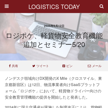
LOGISTICS TODAY
2025年5月12日
ロジポケ、軽貨物安全教育機能
追加とセミナー5/20
共有
ツイート
ピン
メール
ノンデスク領域向けDX開発のX Mile（クロスマイル、東
京都新宿区）は12日、物流事業者向けSaaSプラットフ
ォーム「ロジポケ」において、軽貨物ドライバー向けの
安全教育管理機能の提供を開始したと発表した。
2024年に国土交通省が実施した制度改正により、貨物軽