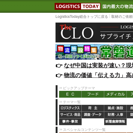
LOGISTIC
LogisticsToday総合トップに戻る
取材のご依頼
👉️
なぜ中国は実装が速い？現
👉️
物流の価値「伝える力」高
ピックアップテーマ
テーマ一覧
スペシャルコンテンツ一覧