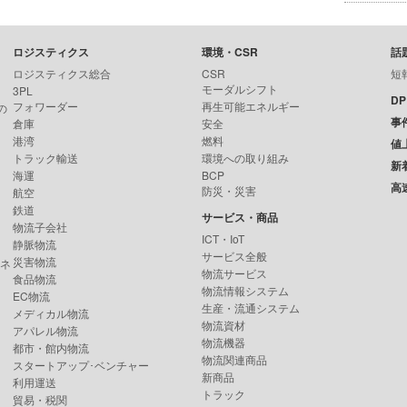
ロジスティクス
環境・CSR
話
ロジスティクス総合
CSR
短
モーダルシフト
3PL
D
フォワーダー
再生可能エネルギー
の
事
倉庫
安全
港湾
燃料
値
トラック輸送
環境への取り組み
新
海運
BCP
高
防災・災害
航空
鉄道
サービス・商品
物流子会社
ICT・IoT
静脈物流
サービス全般
災害物流
ンネ
物流サービス
食品物流
物流情報システム
EC物流
生産・流通システム
メディカル物流
物流資材
アパレル物流
物流機器
都市・館内物流
物流関連商品
スタートアップ･ベンチャー
新商品
利用運送
トラック
貿易・税関