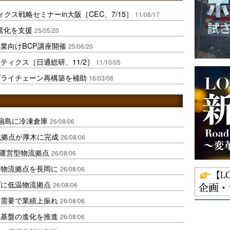
クス戦略セミナーin大阪［CEC、7/15］
11/06/17
素化を支援
25/05/20
業向けBCP講座開催
25/06/20
ティクス［日通総研、11/2］
11/10/05
プライチェーン再構築を補助
16/03/08
扇島に冷凍倉庫
26/08/06
域拠点が厚木に完成
26/08/06
運営型物流拠点
26/08/06
温物流拠点を長岡に
26/08/06
ダに低温物流拠点
26/08/06
送需要で業績上振れ
26/08/06
流基盤の進化を推進
26/08/06