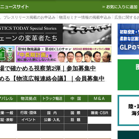
S TODAY｜国内最大の物流ニュースサイト
3PL, SCMなど国内外の最新の物流
、プレスリリース掲載のお申込み
物流セミナー情報の掲載申込み
広告に関する
場で確かめる視察第2弾｜参加募集中
める【物流広報連絡会議】｜会員募集中