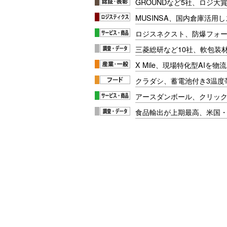
GROUNDなど5社、ロジ大
MUSINSA、国内倉庫活用
ロジスネクスト、防爆フォ
三菱総研など10社、軟包装
X Mile、現場特化型AIを
クラダシ、蓄電池付き3温度
アースダンボール、クリッ
食品輸出が上期最高、米国