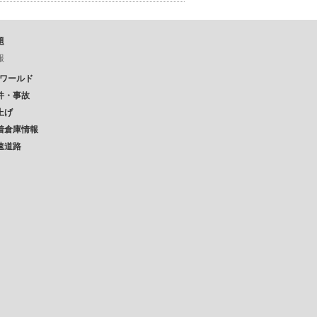
題
報
Pワールド
件・事故
上げ
着倉庫情報
速道路