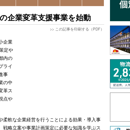
の企業変革支援事業を始動
>>
この記事を印刷する（PDF）
小企業
策定や
都内の
プライ
進事
業の中
変革ス
視点や
や柔軟な企業経営を行うことによる効果・導入事
、戦略立案や事業計画策定に必要な知識を学ぶス