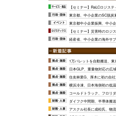
【セミナー】RaLCロジスティ
東京都、中小企業のSC脱炭
東京都中小企業振興、中小企
【セミナー】災害時のロジス
経産省、中小企業の海外サ
1万パレットを自動搬送、東
日本GLP、重量物対応の広
住友林業G、厚木に初の自社
横浜冷凍、日本海側初の低
コールドトラック、フロリ
ダイフク中間期、半導体搬
アスクル社長に成松氏、物