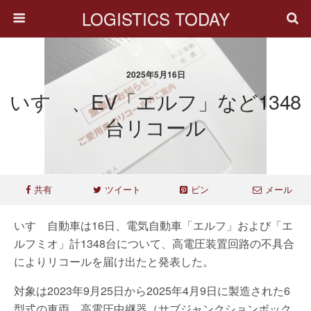
LOGISTICS TODAY
2025年5月16日
いすゞ、EV「エルフ」など1348
台リコール
共有
ツイート
ピン
メール
いすゞ自動車は16日、電気自動車「エルフ」および「エ
ルフミオ」計1348台について、高電圧装置回路の不具合
によりリコールを届け出たと発表した。
対象は2023年9月25日から2025年4月9日に製造された6
型式の車両。高電圧中継器（サブジャンクションボック