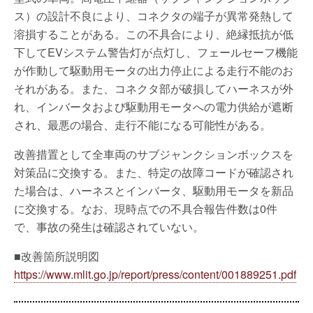
ス）の設計不良により、コネクタの端子が異常発熱して
溶損することがある。この不具合により、絶縁抵抗が低
下してEVシステム警告灯が点灯し、フェールセーフ機能
が作動して駆動用モータの出力停止による走行不能のお
それがある。また、コネクタ部が破損してハーネスが外
れ、インバータおよび駆動用モータへの電力供給が遮断
され、最悪の場合、走行不能になる可能性がある。
改善措置として全車両のサブジャンクションボックスを
対策品に交換する。また、特定の故障コードが確認され
た場合は、ハーネスとインバータ、駆動用モータを新品
に交換する。なお、現時点での不具合報告件数は0件
で、事故の発生は確認されていない。
■改善箇所説明図
https://www.mlit.go.jp/report/press/content/001889251.pdf