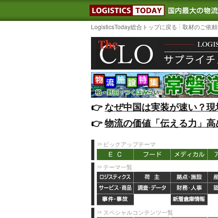
LOGISTIC
LogisticsToday総合トップに戻る
取材のご依頼
👉️
なぜ中国は実装が速い？現
👉️
物流の価値「伝える力」高
ピックアップテーマ
テーマ一覧
スペシャルコンテンツ一覧