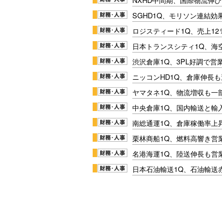
SGHD1Q、モリソン連結効
ロジスティード1Q、売上1
日本トランスシティ1Q、海
渋沢倉庫1Q、3PL好調で営
ニッコンHD1Q、倉庫伸長
ヤマタネ1Q、物流増収も一
中央倉庫1Q、国内輸送と輸
南総通運1Q、倉庫稼働率上
栗林商船1Q、燃料高響き営
名港海運1Q、陸送伸長も営業
日本石油輸送1Q、石油輸送