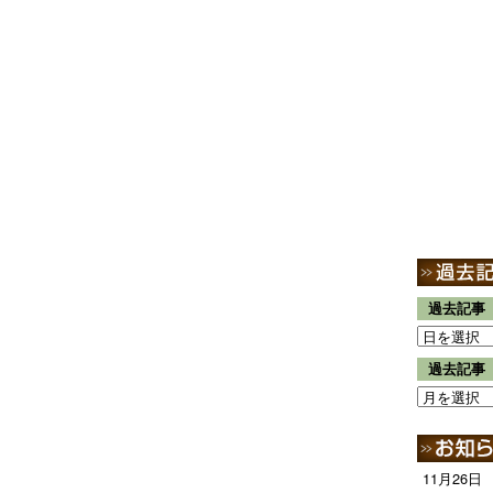
過去記事
過去記事
11月26日