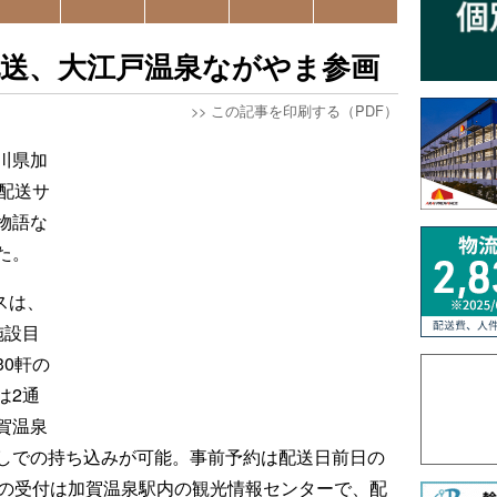
配送、大江戸温泉ながやま参画
>>
この記事を印刷する（PDF）
川県加
配送サ
物語な
た。
スは、
施設目
0軒の
は2通
賀温泉
しでの持ち込みが可能。事前予約は配送日前日の
物の受付は加賀温泉駅内の観光情報センターで、配