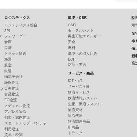
ロジスティクス
環境・CSR
話
ロジスティクス総合
CSR
短
モーダルシフト
3PL
D
フォワーダー
再生可能エネルギー
の
事
倉庫
安全
港湾
燃料
値
トラック輸送
環境への取り組み
新
海運
BCP
高
防災・災害
航空
鉄道
サービス・商品
物流子会社
ICT・IoT
静脈物流
サービス全般
災害物流
ンネ
物流サービス
食品物流
物流情報システム
EC物流
生産・流通システム
メディカル物流
物流資材
アパレル物流
物流機器
都市・館内物流
物流関連商品
スタートアップ･ベンチャー
新商品
利用運送
トラック
貿易・税関