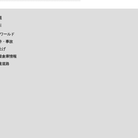
題
報
Pワールド
件・事故
上げ
着倉庫情報
速道路