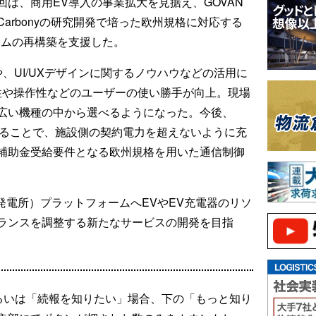
は、商用EV導入の事業拡大を見据え、GOVAN
arbonyの研究開発で培った欧州規格に対応する
テムの再構築を支援した。
や、UI/UXデザインに関するノウハウなどの活用に
認性や操作性などのユーザーの使い勝手が向上。現場
広い機種の中から選べるようになった。今後、
活用することで、施設側の契約電力を超えないように充
補助金受給要件となる欧州規格を用いた通信制御
仮想発電所）プラットフォームへEVやEV充電器のリソ
ランスを調整する新たなサービスの開発を目指
るいは「続報を知りたい」場合、下の「もっと知り