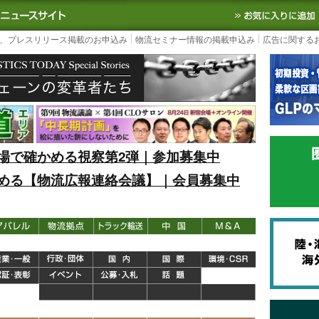
S TODAY｜国内最大の物流ニュースサイト
3PL, SCMなど国内外の最新の物流
、プレスリリース掲載のお申込み
物流セミナー情報の掲載申込み
広告に関する
場で確かめる視察第2弾｜参加募集中
める【物流広報連絡会議】｜会員募集中