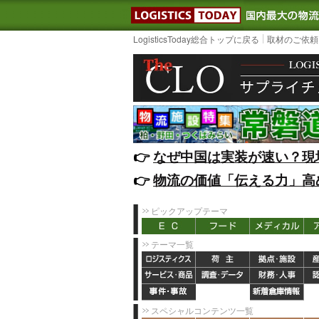
LOGISTIC
LogisticsToday総合トップに戻る
取材のご依頼
👉️
なぜ中国は実装が速い？現
👉️
物流の価値「伝える力」高
ピックアップテーマ
テーマ一覧
スペシャルコンテンツ一覧