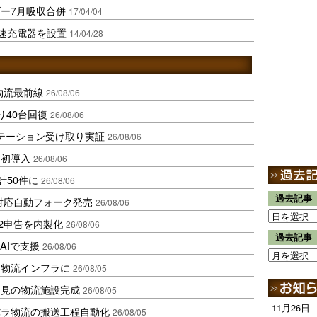
ー7月吸収合併
17/04/04
急速充電器を設置
14/04/28
中国物流最前線
26/08/06
り40台回復
26/08/06
ステーション受け取り実証
26/08/06
内初導入
26/08/06
計50件に
26/08/06
過去記事
ロ対応自動フォーク発売
26/08/06
2申告を内製化
26/08/06
過去記事
AIで支援
26/08/06
を物流インフラに
26/08/05
伏見の物流施設完成
26/08/05
11月26日
バラ物流の搬送工程自動化
26/08/05