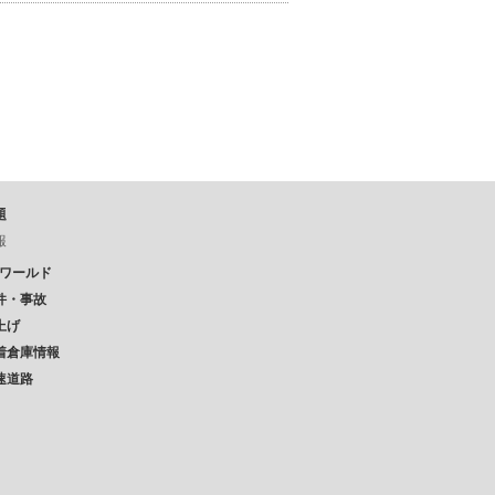
題
報
Pワールド
件・事故
上げ
着倉庫情報
速道路