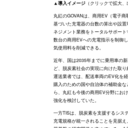
▲導入イメージ
（クリックで拡大、出
丸紅のGOVANは、商用EV（電子
基づいた充電器の台数の算出や設置
ネジメント業務をトータルサポート
数台の商用EVへの充電指示を制御
気使用料を削減できる。
近年、国は2035年までに乗用車の
ど、脱炭素社会の実現に向けた取り
運送業者では、配送車両のEV化を経
購入のための国や自治体の補助金な
ら、丸紅も今後の商用EV分野におけ
強化を検討していた。
一方TISは、脱炭素を支援するシステ
充電規格が統一されることを見据え