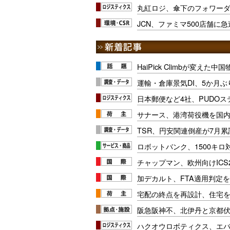
丸紅ロジ、傘下のフォワーダ
JCN、ファミマ500店舗に
HaiPick Climbが変えた
運輸・倉庫景気DI、5か月ぶ
日本郵便など4社、PUDO
サナース、港湾荷役機を国
TSR、円安関連倒産が7月累
ロボットバンク、1500キ
チャップマン、欧州向けICS
加デカルト、FTA適用判定を
宅配の終点を再設計、住宅
阪急阪神不、北伊丹と京都
ハクオウロボティクス、エ