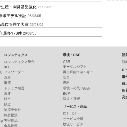
で生産・開発基盤強化
26/08/05
循環モデル実証
26/08/05
品温度管理で大賞
26/08/05
年最多176件
26/08/05
ロジスティクス
環境・CSR
話
ロジスティクス総合
CSR
短
モーダルシフト
3PL
D
フォワーダー
再生可能エネルギー
の
事
倉庫
安全
港湾
燃料
値
トラック輸送
環境への取り組み
新
海運
BCP
高
防災・災害
航空
鉄道
サービス・商品
物流子会社
ICT・IoT
静脈物流
サービス全般
災害物流
ンネ
物流サービス
食品物流