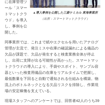
に在庫管理ツ
ール「スマー
▲
導入事例を公開した三菱ケミカル 東海事業所
トマットクラ
（出所：スマートマットクラウド）
ウド」を導入
し、事例を公
開した。
同事業所では、これまで紙やエクセルを用いたアナログ
管理が主流で、発注ミスや在庫の確認漏れによる備品の
欠品が課題で、欠品が発生すると検査業務全体が停止
し、出荷に支障が出る可能性が高かった。スマートマッ
トクラウドの導入により、手袋やスポイト、サンプル容
器といった検査用備品の在庫をリアルタイムで把握し、
最低数量を下回ると自動で通知される仕組みを構築。物
流上のボトルネックとなる欠品リスクを排除し、作業現
場の安定稼働を支えている。
現場スタッフへのアンケートでは、回答者42人のうち39