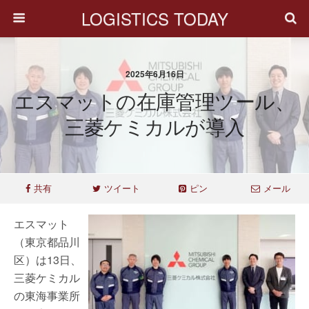
LOGISTICS TODAY
2025年6月16日
エスマットの在庫管理ツール、
三菱ケミカルが導入
共有
ツイート
ピン
メール
エスマット
（東京都品川
区）は13日、
三菱ケミカル
の東海事業所