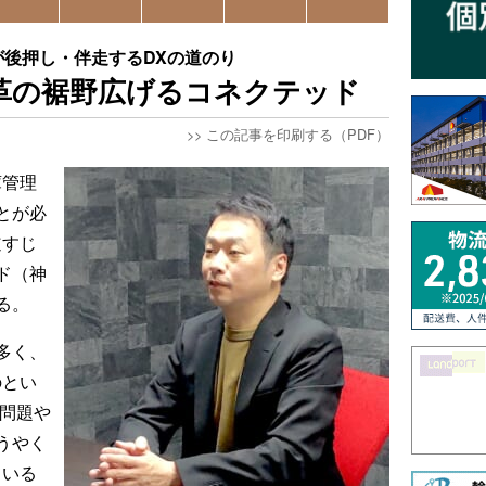
ncが後押し・伴走するDXの道のり
革の裾野広げるコネクテッド
>>
この記事を印刷する（PDF）
庫管理
とが必
道すじ
ド（神
る。
多く、
のとい
年問題や
うやく
ている