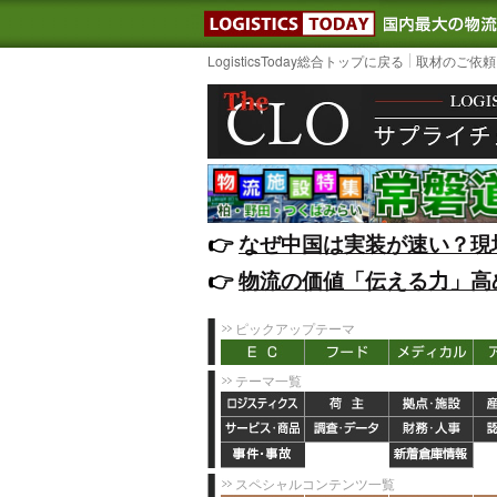
LOGISTIC
LogisticsToday総合トップに戻る
取材のご依頼
👉️
なぜ中国は実装が速い？現
👉️
物流の価値「伝える力」高
ピックアップテーマ
テーマ一覧
スペシャルコンテンツ一覧