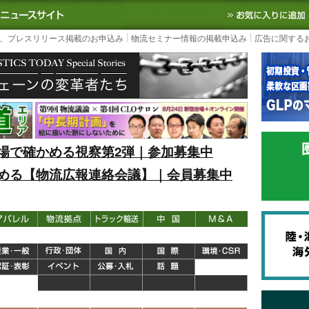
S TODAY｜国内最大の物流ニュースサイト
3PL, SCMなど国内外の最新の物流
、プレスリリース掲載のお申込み
物流セミナー情報の掲載申込み
広告に関する
場で確かめる視察第2弾｜参加募集中
める【物流広報連絡会議】｜会員募集中