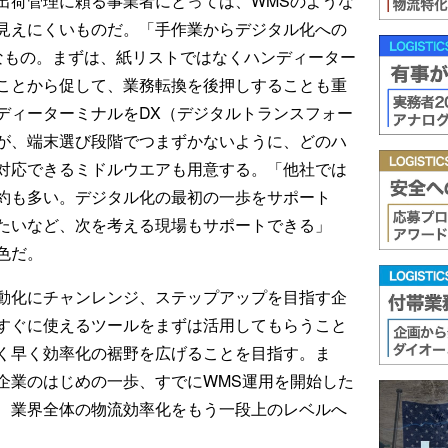
出荷管理に頼る事業者にとっては、WMSのような
見えにくいものだ。「手作業からデジタル化への
なもの。まずは、紙リストではなくハンディーター
ことから促して、業務転換を後押しすることも重
ディーターミナルをDX（デジタルトランスフォー
が、端末選び段階でつまずかないように、どのハ
対応できるミドルウエアも用意する。「他社では
約も多い。デジタル化の最初の一歩をサポート
たいなど、次を考える現場もサポートできる」
色だ。
動化にチャンレンジ、ステップアップを目指す企
すぐに使えるツールをまずは活用してもらうこと
く早く効率化の裾野を広げることを目指す。ま
企業のはじめの一歩、すでにWMS運用を開始した
、業界全体の物流効率化をもう一段上のレベルへ