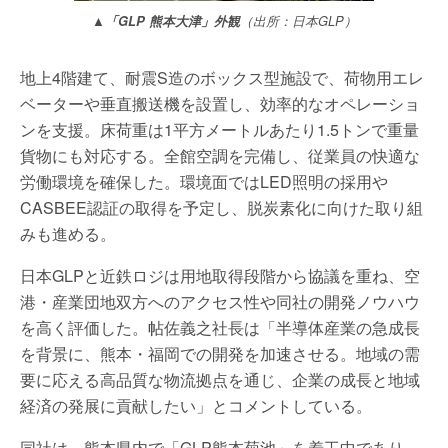
▲「GLP 熊本大津」外観
（出所：日本GLP）
地上4階建て、耐震S造のボックス型施設で、荷物用エレ
ベーターや垂直搬送機を設置し、効率的なオペレーショ
ンを支援。床荷重は1平方メートルあたり1.5トンで重量
貨物にも対応する。全館空調を完備し、従業員の快適な
労働環境を確保した。環境面ではLED照明の採用や
CASBEE認証の取得を予定し、脱炭素化に向けた取り組
みも進める。
日本GLPと近鉄ロジは用地取得段階から協議を重ね、空
港・産業団地双方へのアクセス性や同社の開発ノウハウ
を高く評価した。帖佐義之社長は「半導体産業の急成長
を背景に、熊本・福岡での開発を加速させる。地域の需
要に応える高品質な物流拠点を通じ、企業の成長と地域
経済の発展に貢献したい」とコメントしている。
同社は、熊本県内で「GLP熊本菊池」を着工中であり、