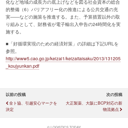
化など地域の成長力の底上げなどを図る社会資本の総合
的整備（6）バリアフリー化の推進による公共交通の充
実——などの施策を推進する。また、予算措置以外の取
り組みとして、財務省が電子輸出入申告の24時間化を実
施する。
■「好循環実現のための経済対策」の詳細は下記URLを
参照。
http://www5.cao.go.jp/keizai1/keizaitaisaku/2013/131205
_koujyunkan.pdf
以前の投稿
次の投稿
全ト協、引越安心マークを
大正製薬、大阪にBCP対応の新
決定
物流拠点
© LOGISTICS TODAY