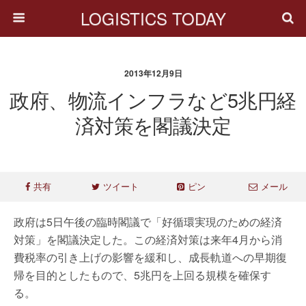
LOGISTICS TODAY
2013年12月9日
政府、物流インフラなど5兆円経
済対策を閣議決定
共有
ツイート
ピン
メール
政府は5日午後の臨時閣議で「好循環実現のための経済
対策」を閣議決定した。この経済対策は来年4月から消
費税率の引き上げの影響を緩和し、成長軌道への早期復
帰を目的としたもので、5兆円を上回る規模を確保す
る。