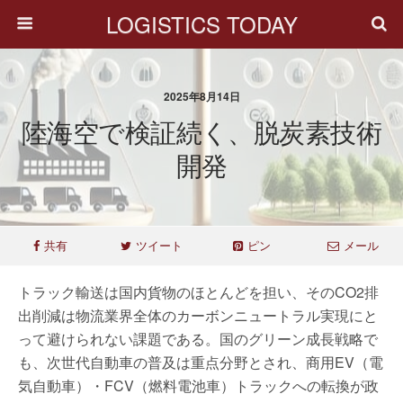
LOGISTICS TODAY
2025年8月14日
陸海空で検証続く、脱炭素技術
開発
共有
ツイート
ピン
メール
トラック輸送は国内貨物のほとんどを担い、そのCO2排
出削減は物流業界全体のカーボンニュートラル実現にと
って避けられない課題である。国のグリーン成長戦略で
も、次世代自動車の普及は重点分野とされ、商用EV（電
気自動車）・FCV（燃料電池車）トラックへの転換が政