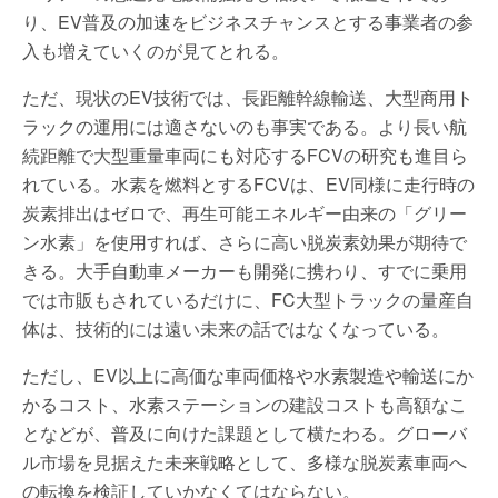
り、EV普及の加速をビジネスチャンスとする事業者の参
入も増えていくのが見てとれる。
ただ、現状のEV技術では、長距離幹線輸送、大型商用ト
ラックの運用には適さないのも事実である。より長い航
続距離で大型重量車両にも対応するFCVの研究も進目ら
れている。水素を燃料とするFCVは、EV同様に走行時の
炭素排出はゼロで、再生可能エネルギー由来の「グリー
ン水素」を使用すれば、さらに高い脱炭素効果が期待で
きる。大手自動車メーカーも開発に携わり、すでに乗用
では市販もされているだけに、FC大型トラックの量産自
体は、技術的には遠い未来の話ではなくなっている。
ただし、EV以上に高価な車両価格や水素製造や輸送にか
かるコスト、水素ステーションの建設コストも高額なこ
となどが、普及に向けた課題として横たわる。グローバ
ル市場を見据えた未来戦略として、多様な脱炭素車両へ
の転換を検証していかなくてはならない。