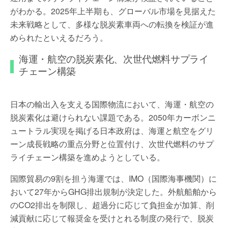
がわかる。2025年上半期も、グローバル市場を見据えた
未来戦略として、多様な脱炭素車両への転換を検証が進
められたといえるだろう。
海運・航空の脱炭素化、次世代燃料サプライ
チェーン構築
日本の輸出入を支える国際物流において、海運・航空の
脱炭素化は避けられない課題である。2050年カーボンニ
ュートラル実現を掲げる日本政府は、海運と航空をグリ
ーン成長戦略の重点分野と位置付け、次世代燃料のサプ
ライチェーン構築を進めようとしている。
国際貿易の9割を担う海運では、IMO（国際海事機関）に
おいて27年からGHG排出規制が決定した。外航船舶から
のCO2排出を制限し、超過分に応じて負担金が加算、削
減貢献に応じて報奨金を受けとれる制度の発行で、脱炭