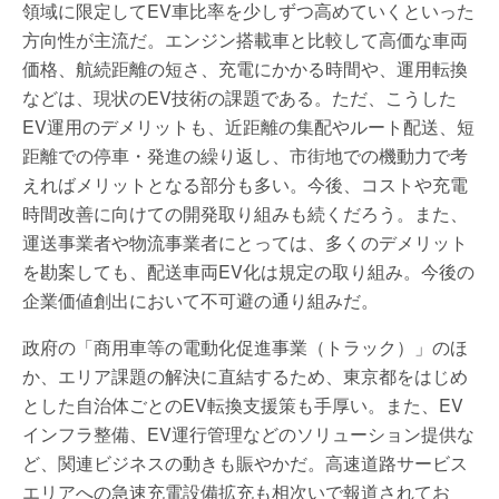
領域に限定してEV車比率を少しずつ高めていくといった
方向性が主流だ。エンジン搭載車と比較して高価な車両
価格、航続距離の短さ、充電にかかる時間や、運用転換
などは、現状のEV技術の課題である。ただ、こうした
EV運用のデメリットも、近距離の集配やルート配送、短
距離での停車・発進の繰り返し、市街地での機動力で考
えればメリットとなる部分も多い。今後、コストや充電
時間改善に向けての開発取り組みも続くだろう。また、
運送事業者や物流事業者にとっては、多くのデメリット
を勘案しても、配送車両EV化は規定の取り組み。今後の
企業価値創出において不可避の通り組みだ。
政府の「商用車等の電動化促進事業（トラック）」のほ
か、エリア課題の解決に直結するため、東京都をはじめ
とした自治体ごとのEV転換支援策も手厚い。また、EV
インフラ整備、EV運行管理などのソリューション提供な
ど、関連ビジネスの動きも賑やかだ。高速道路サービス
エリアへの急速充電設備拡充も相次いで報道されてお