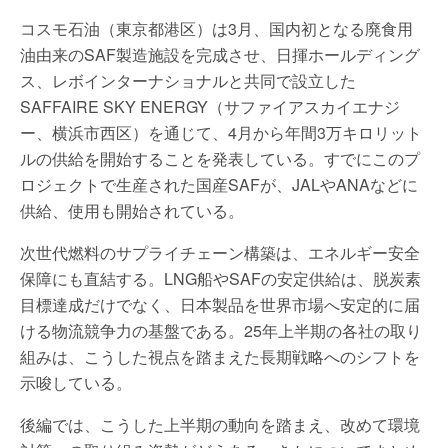
コスモ石油（東京都港区）は3月、国内初となる廃食用
油由来のSAF製造施設を完成させ、日揮ホールディング
ス、レボインターナショナルと共同で設立した
SAFFAIRE SKY ENERGY（サファイアスカイエナジ
ー、横浜市西区）を通じて、4月から年間3万キロリット
ルの供給を開始することを発表している。すでにこのプ
ロジェクトで生産された国産SAFが、JALやANAなどに
供給、使用も開始されている。
次世代燃料のサプライチェーン構築は、エネルギー安全
保障にも直結する。LNG船やSAFの安定供給は、脱炭素
目標達成だけでなく、日本製品を世界市場へ安定的に届
ける物流競争力の基盤である。25年上半期の各社の取り
組みは、こうした視点を踏まえた長期戦略へのシフトを
示唆している。
後編では、こうした上半期の動向を踏まえ、改めて環境