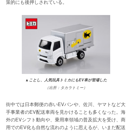
策的にも後押しされている。
▲ことし、人気玩具トミカにもEV車が登場した
（出所：タカラトミー）
街中では日本郵便の赤いEVバンや、佐川、ヤマトなど大
手事業者のEV配送車両を見かけることも多くなった。海
外のEVシフト動向や、乗用車領域の普及拡大を受け、商
用でのEV化も自然な流れのように思えるが、いまだ配送