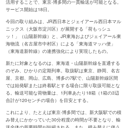
活用することで、東京-博多間の一貫輸送が可能となる。
サービス開始は18日。
今回の取り組みは、JR西日本とジェイアール西日本マル
ニックス（大阪市淀川区）が展開する「荷もっシュ
ッ！」（山陽新幹線）と、JR東海およびジェイアール東
海物流（名古屋市中村区）による「東海道マッハ便」
（東海道新幹線）の連携強化により実現したもの。
新たに対象となるのは、東海道・山陽新幹線を直通する
のぞみ、ひかりの定期列車。取扱駅は東京、静岡、名古
屋、京都、岡山、広島、博多の7駅で、山陽新幹線区間
では始発駅または終着駅とする場合に限り取扱可能とな
る。輸送可能な荷物量は、1列車あたり18箱（1箱の3辺
合計が120センチの場合）を目安とする。
これにより、たとえば東京-博多間では、新大阪駅での積
み替えにかかっていた30分程度の時間が不要となり、輸
送全体の所要時間が短縮される。また、積み替えに伴う