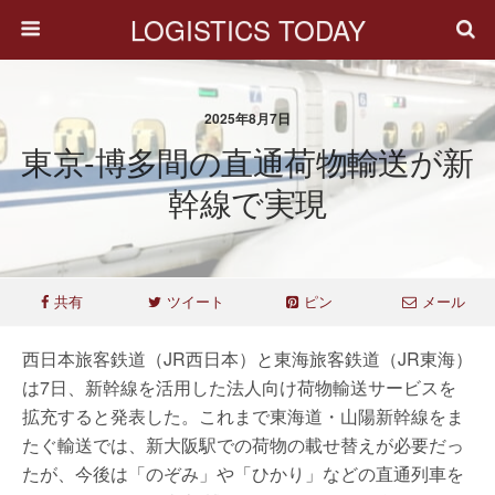
LOGISTICS TODAY
2025年8月7日
東京-博多間の直通荷物輸送が新
幹線で実現
共有
ツイート
ピン
メール
西日本旅客鉄道（JR西日本）と東海旅客鉄道（JR東海）
は7日、新幹線を活用した法人向け荷物輸送サービスを
拡充すると発表した。これまで東海道・山陽新幹線をま
たぐ輸送では、新大阪駅での荷物の載せ替えが必要だっ
たが、今後は「のぞみ」や「ひかり」などの直通列車を