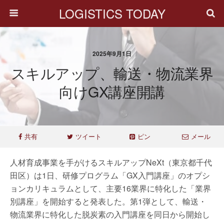
LOGISTICS TODAY
2025年9月1日
スキルアップ、輸送・物流業界
向けGX講座開講
共有
ツイート
ピン
メール
人材育成事業を手がけるスキルアップNeXt（東京都千代
田区）は1日、研修プログラム「GX入門講座」のオプシ
ョンカリキュラムとして、主要16業界に特化した「業界
別講座」を開始すると発表した。第1弾として、輸送・
物流業界に特化した脱炭素の入門講座を同日から開始し