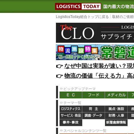
LOGISTIC
LogisticsToday総合トップに戻る
取材のご依頼
👉️
なぜ中国は実装が速い？現
👉️
物流の価値「伝える力」高
ピックアップテーマ
テーマ一覧
スペシャルコンテンツ一覧