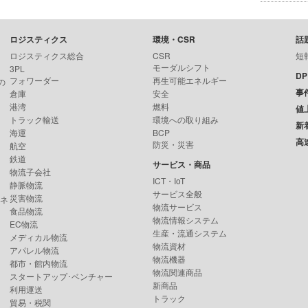
ロジスティクス
環境・CSR
話
ロジスティクス総合
CSR
短
モーダルシフト
3PL
D
フォワーダー
再生可能エネルギー
の
事
倉庫
安全
港湾
燃料
値
トラック輸送
環境への取り組み
新
海運
BCP
高
防災・災害
航空
鉄道
サービス・商品
物流子会社
ICT・IoT
静脈物流
サービス全般
災害物流
ンネ
物流サービス
食品物流
物流情報システム
EC物流
生産・流通システム
メディカル物流
物流資材
アパレル物流
物流機器
都市・館内物流
物流関連商品
スタートアップ･ベンチャー
新商品
利用運送
トラック
貿易・税関