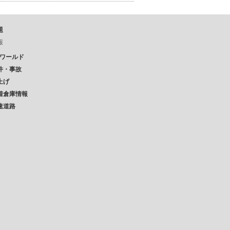
題
報
Pワールド
件・事故
上げ
着倉庫情報
速道路