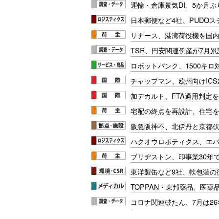
運輸・倉庫景気DI、5か月ぶ
日本郵便など4社、PUDO
サナース、港湾荷役機を国
TSR、円安関連倒産が7月累
ロボットバンク、1500キ
チャップマン、欧州向けICS
加デカルト、FTA適用判定を
宅配の終点を再設計、住宅
阪急阪神不、北伊丹と京都
ハクオウロボティクス、エ
ブリヂストン、印事業30年
東洋製缶など9社、軟包装の
TOPPAN・東邦薬品、医薬
コロナ関連破たん、7月は26