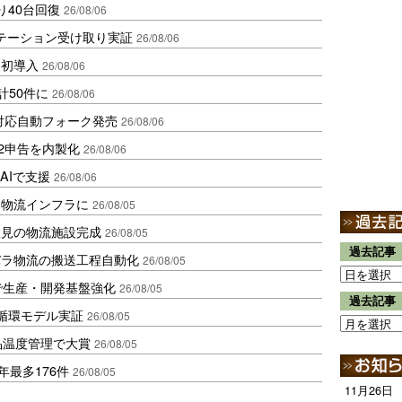
り40台回復
26/08/06
ステーション受け取り実証
26/08/06
内初導入
26/08/06
計50件に
26/08/06
ロ対応自動フォーク発売
26/08/06
2申告を内製化
26/08/06
AIで支援
26/08/06
を物流インフラに
26/08/05
伏見の物流施設完成
26/08/05
過去記事
バラ物流の搬送工程自動化
26/08/05
で生産・開発基盤強化
26/08/05
過去記事
循環モデル実証
26/08/05
品温度管理で大賞
26/08/05
年最多176件
26/08/05
11月26日