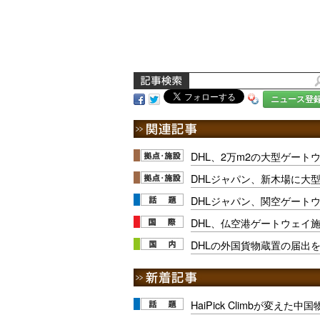
ニュース登
DHL、2万m2の大型ゲート
DHLジャパン、新木場に大
DHLジャパン、関空ゲートウ
DHL、仏空港ゲートウェイ施
DHLの外国貨物蔵置の届出
HaiPick Climbが変えた