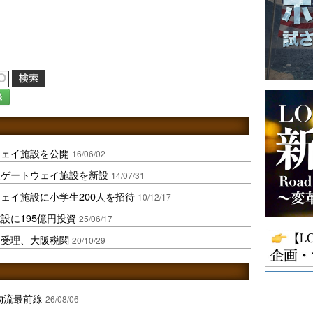
録
ウェイ施設を公開
16/06/02
型ゲートウェイ施設を新設
14/07/31
ェイ施設に小学生200人を招待
10/12/17
設に195億円投資
25/06/17
を受理、大阪税関
20/10/29
中国物流最前線
26/08/06