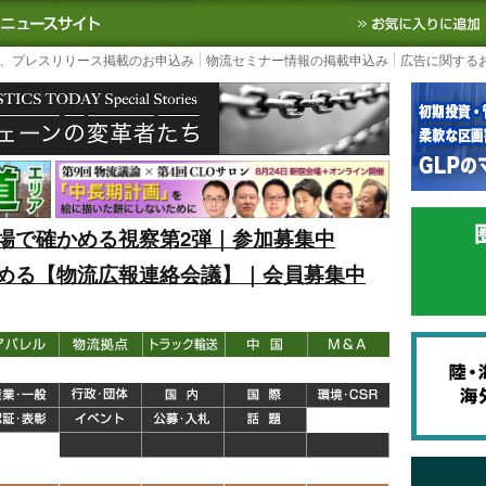
S TODAY｜国内最大の物流ニュースサイト
3PL, SCMなど国内外の最新の物流
、プレスリリース掲載のお申込み
物流セミナー情報の掲載申込み
広告に関する
場で確かめる視察第2弾｜参加募集中
める【物流広報連絡会議】｜会員募集中