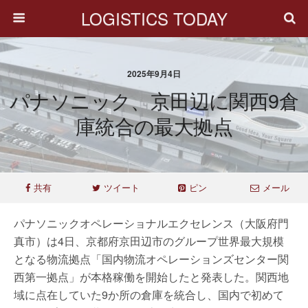
LOGISTICS TODAY
2025年9月4日
パナソニック、京田辺に関西9倉
庫統合の最大拠点
共有
ツイート
ピン
メール
パナソニックオペレーショナルエクセレンス（大阪府門
真市）は4日、京都府京田辺市のグループ世界最大規模
となる物流拠点「国内物流オペレーションズセンター関
西第一拠点」が本格稼働を開始したと発表した。関西地
域に点在していた9か所の倉庫を統合し、国内で初めて